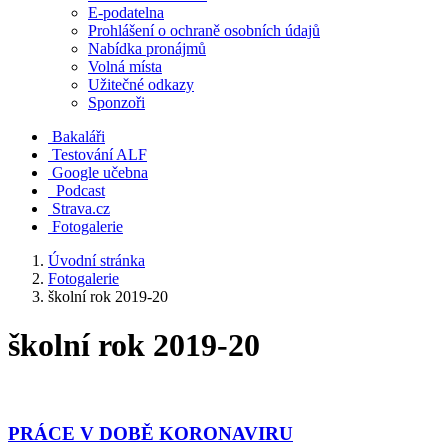
E-podatelna
Prohlášení o ochraně osobních údajů
Nabídka pronájmů
Volná místa
Užitečné odkazy
Sponzoři
Bakaláři
Testování ALF
Google učebna
Podcast
Strava.cz
Fotogalerie
Úvodní stránka
Fotogalerie
školní rok 2019-20
školní rok 2019-20
PRÁCE V DOBĚ KORONAVIRU