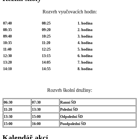
Rozvrh vyučovacích hodin:
07:40
08:25
1. hodina
08:35
09:20
2. hodina
09:40
10:25
3. hodina
10:35
11:20
4. hodina
11:40
12:25
5. hodina
12:30
13:15
6. hodina
13:20
14:05
7. hodina
14:10
14:55
8. hodina
Rozvrh školní družiny:
06:30
07:30
Ranní ŠD
11:20
13:30
Polední ŠD
13:30
15:00
Odpolední ŠD
15:00
16:00
Poodpolední ŠD
Kalendář akcí