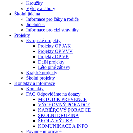
Kroužky
Výlety a tábory
Školní jídelna
Informace pro žáky a rodiče
Jídelníček
Informace pro cizí strávníky
Projekty
Evropské projekty
Projekty OP JAK
Projekty OP VVV
Projekty OP VK
Další projekty
Léto plné zábavy
Krajské projekty
Školní projekty
Kontakty a informace
Kontakty
FAQ Odpovídáme na dotazy
METODIK PREVENCE
VÝCHOVNÝ PORADCE
KARIÉROVÝ PORADCE
ŠKOLNÍ DRUŽINA
ŠKOLA VÝUKA
KOMUNIKACE A INFO
Povinné informace