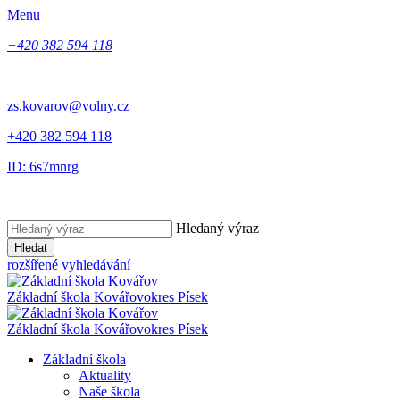
Menu
+420 382 594 118
zs.kovarov@volny.cz
+420 382 594 118
ID: 6s7mnrg
Hledaný výraz
Hledat
rozšířené vyhledávání
Základní škola Kovářov
okres Písek
Základní škola Kovářov
okres Písek
Základní škola
Aktuality
Naše škola