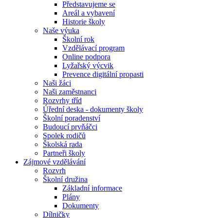
Představujeme se
Areál a vybavení
Historie školy
Naše výuka
Školní rok
Vzdělávací program
Online podpora
Lyžařský výcvik
Prevence digitální propasti
Naši žáci
Naši zaměstnanci
Rozvrhy tříd
Úřední deska - dokumenty školy
Školní poradenství
Budoucí prvňáčci
Spolek rodičů
Školská rada
Partneři školy
Zájmové vzdělávání
Rozvrh
Školní družina
Základní informace
Plány
Dokumenty
Dílničky