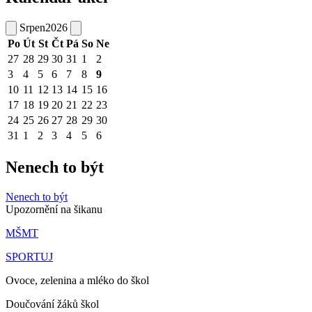
Srpen
2026
Po
Út
St
Čt
Pá
So
Ne
27
28
29
30
31
1
2
3
4
5
6
7
8
9
10
11
12
13
14
15
16
17
18
19
20
21
22
23
24
25
26
27
28
29
30
31
1
2
3
4
5
6
Nenech to být
Nenech to být
Upozornění na šikanu
MŠMT
SPORTUJ
Ovoce, zelenina a mléko do škol
Doučování žáků škol