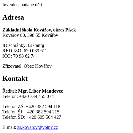
Invenio - nadané děti
Adresa
Základní škola Kovářov, okres Písek
Kovářov 80, 398 55 Kovářov
ID schránky: 6s7mnrg
RED IZO: 650 039 611
IČO: 70 98 62 74
Zřizovatel: Obec Kovářov
Kontakt
Ředitel:
Mgr. Libor Mandovec
Telefon: +420 739 455 074
Telefon ZŠ: +420 382 594 118
Telefon ŠJ: +420 382 594 215
Telefon ŠD: +420 605 504 427
E-mail:
zs.kovarov@volny.cz