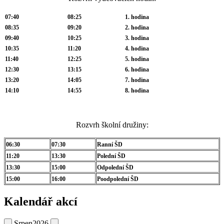
07:40
08:25
1. hodina
08:35
09:20
2. hodina
09:40
10:25
3. hodina
10:35
11:20
4. hodina
11:40
12:25
5. hodina
12:30
13:15
6. hodina
13:20
14:05
7. hodina
14:10
14:55
8. hodina
Rozvrh školní družiny:
06:30
07:30
Ranní ŠD
11:20
13:30
Polední ŠD
13:30
15:00
Odpolední ŠD
15:00
16:00
Poodpolední ŠD
Kalendář akcí
Srpen
2026