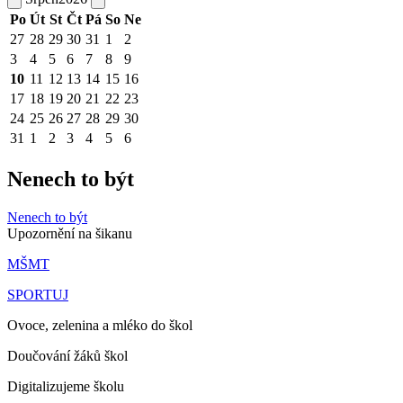
Po
Út
St
Čt
Pá
So
Ne
27
28
29
30
31
1
2
3
4
5
6
7
8
9
10
11
12
13
14
15
16
17
18
19
20
21
22
23
24
25
26
27
28
29
30
31
1
2
3
4
5
6
Nenech to být
Nenech to být
Upozornění na šikanu
MŠMT
SPORTUJ
Ovoce, zelenina a mléko do škol
Doučování žáků škol
Digitalizujeme školu