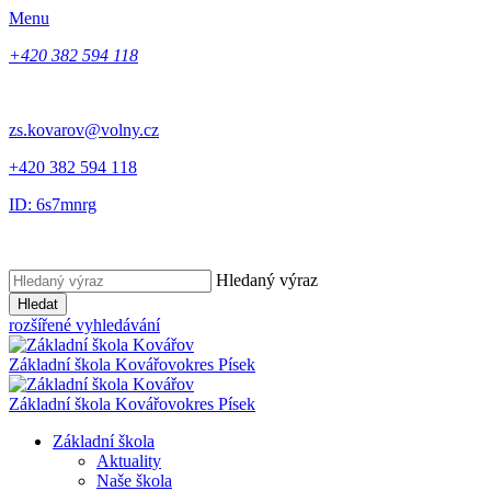
Menu
+420 382 594 118
zs.kovarov@volny.cz
+420 382 594 118
ID: 6s7mnrg
Hledaný výraz
Hledat
rozšířené vyhledávání
Základní škola Kovářov
okres Písek
Základní škola Kovářov
okres Písek
Základní škola
Aktuality
Naše škola