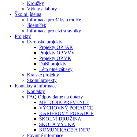
Kroužky
Výlety a tábory
Školní jídelna
Informace pro žáky a rodiče
Jídelníček
Informace pro cizí strávníky
Projekty
Evropské projekty
Projekty OP JAK
Projekty OP VVV
Projekty OP VK
Další projekty
Léto plné zábavy
Krajské projekty
Školní projekty
Kontakty a informace
Kontakty
FAQ Odpovídáme na dotazy
METODIK PREVENCE
VÝCHOVNÝ PORADCE
KARIÉROVÝ PORADCE
ŠKOLNÍ DRUŽINA
ŠKOLA VÝUKA
KOMUNIKACE A INFO
Povinné informace