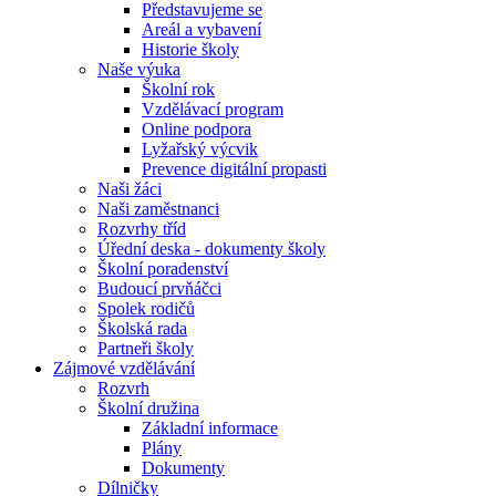
Představujeme se
Areál a vybavení
Historie školy
Naše výuka
Školní rok
Vzdělávací program
Online podpora
Lyžařský výcvik
Prevence digitální propasti
Naši žáci
Naši zaměstnanci
Rozvrhy tříd
Úřední deska - dokumenty školy
Školní poradenství
Budoucí prvňáčci
Spolek rodičů
Školská rada
Partneři školy
Zájmové vzdělávání
Rozvrh
Školní družina
Základní informace
Plány
Dokumenty
Dílničky