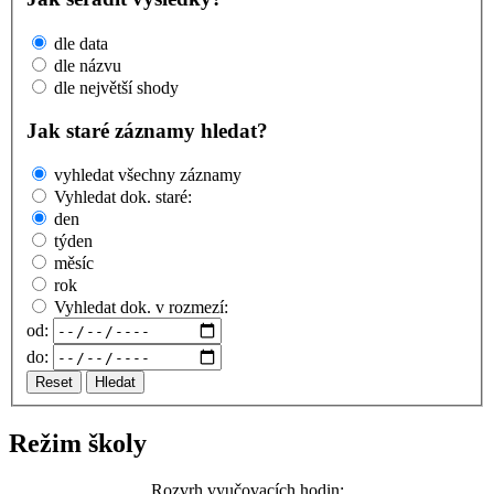
dle data
dle názvu
dle největší shody
Jak staré záznamy hledat?
vyhledat všechny záznamy
Vyhledat dok. staré:
den
týden
měsíc
rok
Vyhledat dok. v rozmezí:
od:
do:
Reset
Hledat
Režim školy
Rozvrh vyučovacích hodin: