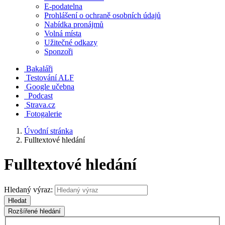
E-podatelna
Prohlášení o ochraně osobních údajů
Nabídka pronájmů
Volná místa
Užitečné odkazy
Sponzoři
Bakaláři
Testování ALF
Google učebna
Podcast
Strava.cz
Fotogalerie
Úvodní stránka
Fulltextové hledání
Fulltextové hledání
Hledaný výraz:
Hledat
Rozšířené hledání