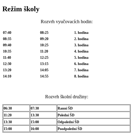
Režim školy
Rozvrh vyučovacích hodin:
07:40
08:25
1. hodina
08:35
09:20
2. hodina
09:40
10:25
3. hodina
10:35
11:20
4. hodina
11:40
12:25
5. hodina
12:30
13:15
6. hodina
13:20
14:05
7. hodina
14:10
14:55
8. hodina
Rozvrh školní družiny:
06:30
07:30
Ranní ŠD
11:20
13:30
Polední ŠD
13:30
15:00
Odpolední ŠD
15:00
16:00
Poodpolední ŠD