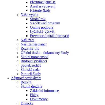
Představujeme se
Areál a vybavení
Historie školy
Naše výuka
Školní rok
Vzdělávací program
Online podpora
Lyžařský výcvik
Prevence digitální propasti
Naši žáci
Naši zaměstnanci
Rozvrhy tříd
Úřední deska - dokumenty školy
Školní poradenství
Budoucí prvňáčci
Spolek rodičů
Školská rada
Partneři školy
Zájmové vzdělávání
Rozvrh
Školní družina
Základní informace
Plány
Dokumenty
Dílničky