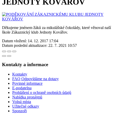
JEDNOTY KOVÁŘOV
Děkujeme jménem žáků za mikulášské čokolády, které věnoval naší
škole Zákaznický klub Jednoty Kovářov.
Datum vložení:
14. 12. 2017 17:04
Datum poslední aktualizace:
22. 7. 2021 10:57
Kontakty a informace
Kontakty
FAQ Odpovídáme na dotazy
Povinné informace
E-podatelna
Prohlášení o ochraně osobních údajů
Nabídka pronájmů
Volná místa
Užitečné odkazy
Sponzoři