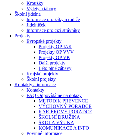
Kroužky
Výlety a tábory
Školní jídelna
Informace pro žáky a rodiče
Jídelníček
Informace pro cizí strávníky
Projekty
Evropské projekty
Projekty OP JAK
Projekty OP VVV
Projekty OP VK
Další projekty
Léto plné zábavy
Krajské projekty
Školní projekty
Kontakty a informace
Kontakty
FAQ Odpovídáme na dotazy
METODIK PREVENCE
VÝCHOVNÝ PORADCE
KARIÉROVÝ PORADCE
ŠKOLNÍ DRUŽINA
ŠKOLA VÝUKA
KOMUNIKACE A INFO
Povinné informace