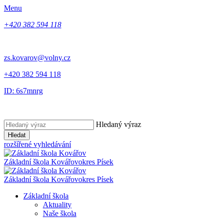
Menu
+420 382 594 118
zs.kovarov@volny.cz
+420 382 594 118
ID: 6s7mnrg
Hledaný výraz
Hledat
rozšířené vyhledávání
Základní škola Kovářov
okres Písek
Základní škola Kovářov
okres Písek
Základní škola
Aktuality
Naše škola