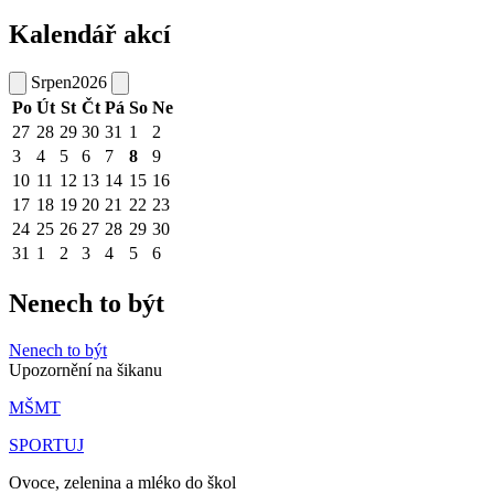
Kalendář akcí
Srpen
2026
Po
Út
St
Čt
Pá
So
Ne
27
28
29
30
31
1
2
3
4
5
6
7
8
9
10
11
12
13
14
15
16
17
18
19
20
21
22
23
24
25
26
27
28
29
30
31
1
2
3
4
5
6
Nenech to být
Nenech to být
Upozornění na šikanu
MŠMT
SPORTUJ
Ovoce, zelenina a mléko do škol