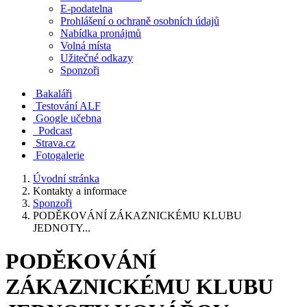
E-podatelna
Prohlášení o ochraně osobních údajů
Nabídka pronájmů
Volná místa
Užitečné odkazy
Sponzoři
Bakaláři
Testování ALF
Google učebna
Podcast
Strava.cz
Fotogalerie
Úvodní stránka
Kontakty a informace
Sponzoři
PODĚKOVÁNÍ ZÁKAZNICKÉMU KLUBU
JEDNOTY...
PODĚKOVÁNÍ
ZÁKAZNICKÉMU KLUBU