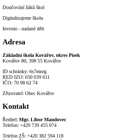
Doučování žáků škol
Digitalizujeme školu
Invenio - nadané děti
Adresa
Základní škola Kovářov, okres Písek
Kovářov 80, 398 55 Kovářov
ID schránky: 6s7mnrg
RED IZO: 650 039 611
IČO: 70 98 62 74
Zřizovatel: Obec Kovářov
Kontakt
Ředitel:
Mgr. Libor Mandovec
Telefon: +420 739 455 074
Telefon ZŠ: +420 382 594 118