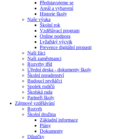
Představujeme se
Areál a vybavení
Historie školy
Naše výuka
Školní rok
Vzdělávací program
Online podpora
Lyžařský výcvik
Prevence digitální propasti
Naši žáci
Naši zaměstnanci
Rozvrhy tříd
Úřední deska - dokumenty školy
Školní poradenství
Budoucí prvňáčci
Spolek rodičů
Školská rada
Partneři školy
Zájmové vzdělávání
Rozvrh
Školní družina
Základní informace
Plány
Dokumenty
Dílničky