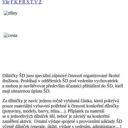
Vše
F
K
P
R
S
T
V
Z
Dílničky ŠD jsou speciální zájmové činnosti organizované školní
družinou. Probíhají v odděleních ŠD pod vedením vychovatelek
a mohou je navštěvovat především účastníci přihlášení do ŠD, kteří
mají uhrazenou úplatu ŠD.
Za dílničky je navíc jednou ročně vybíraná částka, která pokrývá
pouze materiální vybavení potřebné k činnosti konkrétní dílničky
(potraviny, modely, barvy, hlína…). Příplatek za materiál
se u jednotlivých dílniček liší, neboť je závislý na konkrétní
zaměření aktivit. Ostatní výdaje spojené s provozními náklady ŠD
včetně dílniček (energie, úklid, výdaje s vedením, administrace…)