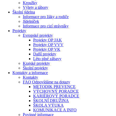
Kroužky
Výlety a tábory
Školní jídelna
Informace pro žáky a rodiče
Jídelníček
Informace pro cizí strávníky
Projekty
Evropské projekty
Projekty OP JAK
Projekty OP VVV
Projekty OP VK
Další projekty
Léto plné zábavy
Krajské projekty
Školní projekty
Kontakty a informace
Kontakty
FAQ Odpovídáme na dotazy
METODIK PREVENCE
VÝCHOVNÝ PORADCE
KARIÉROVÝ PORADCE
ŠKOLNÍ DRUŽINA
ŠKOLA VÝUKA
KOMUNIKACE A INFO
Povinné informace