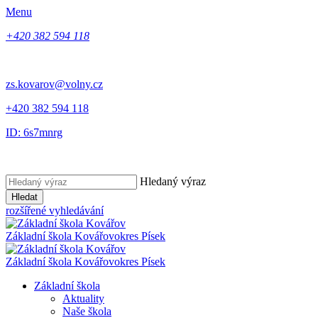
Menu
+420 382 594 118
zs.kovarov@volny.cz
+420 382 594 118
ID: 6s7mnrg
Hledaný výraz
Hledat
rozšířené vyhledávání
Základní škola Kovářov
okres Písek
Základní škola Kovářov
okres Písek
Základní škola
Aktuality
Naše škola