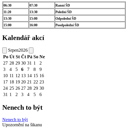
06:30
07:30
Ranní ŠD
11:20
13:30
Polední ŠD
13:30
15:00
Odpolední ŠD
15:00
16:00
Poodpolední ŠD
Kalendář akcí
Srpen
2026
Po
Út
St
Čt
Pá
So
Ne
27
28
29
30
31
1
2
3
4
5
6
7
8
9
10
11
12
13
14
15
16
17
18
19
20
21
22
23
24
25
26
27
28
29
30
31
1
2
3
4
5
6
Nenech to být
Nenech to být
Upozornění na šikanu