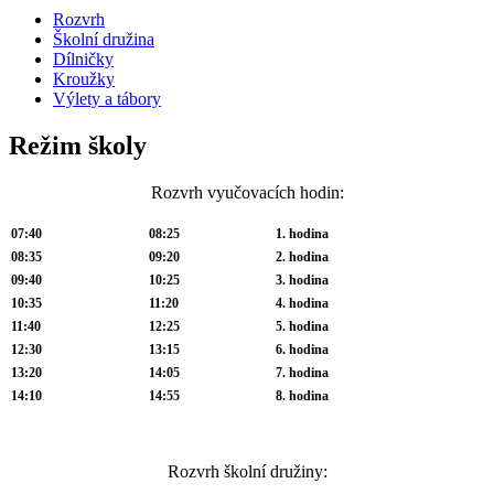
Rozvrh
Školní družina
Dílničky
Kroužky
Výlety a tábory
Režim školy
Rozvrh vyučovacích hodin:
07:40
08:25
1. hodina
08:35
09:20
2. hodina
09:40
10:25
3. hodina
10:35
11:20
4. hodina
11:40
12:25
5. hodina
12:30
13:15
6. hodina
13:20
14:05
7. hodina
14:10
14:55
8. hodina
Rozvrh školní družiny: