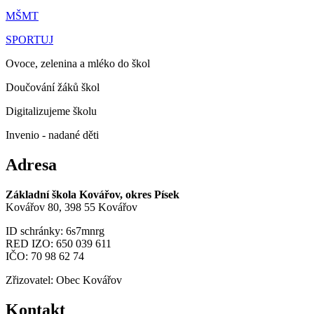
MŠMT
SPORTUJ
Ovoce, zelenina a mléko do škol
Doučování žáků škol
Digitalizujeme školu
Invenio - nadané děti
Adresa
Základní škola Kovářov, okres Písek
Kovářov 80, 398 55 Kovářov
ID schránky: 6s7mnrg
RED IZO: 650 039 611
IČO: 70 98 62 74
Zřizovatel: Obec Kovářov
Kontakt