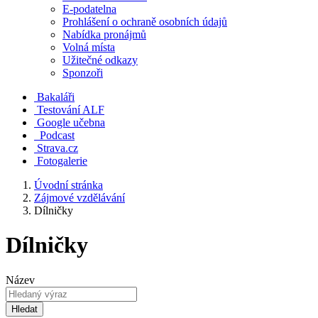
E-podatelna
Prohlášení o ochraně osobních údajů
Nabídka pronájmů
Volná místa
Užitečné odkazy
Sponzoři
Bakaláři
Testování ALF
Google učebna
Podcast
Strava.cz
Fotogalerie
Úvodní stránka
Zájmové vzdělávání
Dílničky
Dílničky
Název
Hledat