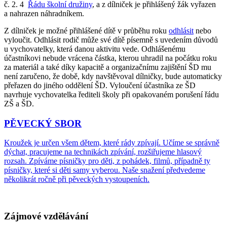
č. 2. 4
Řádu školní družiny
,
a z dílniček je přihlášený žák vyřazen
a nahrazen náhradníkem.
Z dílniček je možné přihlášené dítě v průběhu roku
odhlásit
nebo
vyloučit. Odhlásit rodič může své dítě písemně s uvedením důvodů
u vychovatelky, která danou aktivitu vede. Odhlášenému
účastníkovi nebude vrácena částka, kterou uhradil na počátku roku
za materiál a také díky kapacitě a organizačnímu zajištění ŠD mu
není zaručeno, že době, kdy navštěvoval dílničky, bude automaticky
přeřazen do jiného oddělení ŠD. Vyloučení účastníka ze ŠD
navrhuje vychovatelka řediteli školy při opakovaném porušení řádu
ZŠ a ŠD.
PĚVECKÝ SBOR
Kroužek je určen všem dětem, které rády zpívají. Učíme se správně
dýchat, pracujeme na technikách zpívání, rozšiřujeme hlasový
rozsah. Zpíváme písničky pro děti, z pohádek, filmů, případně ty
písničky, které si děti samy vyberou. Naše snažení předvedeme
několikrát ročně při pěveckých vystoupeních.
Zájmové vzdělávání