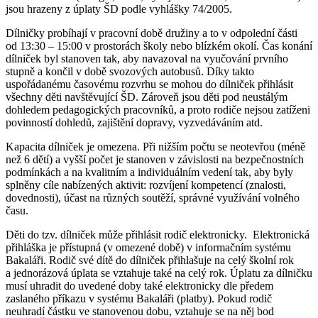
jsou hrazeny z úplaty ŠD podle vyhlášky 74/2005.
Dílničky probíhají v pracovní době družiny a to v odpolední části
od 13:30 – 15:00 v prostorách školy nebo blízkém okolí. Čas konání
dílniček byl stanoven tak, aby navazoval na vyučování prvního
stupně a končil v době svozových autobusů. Díky takto
uspořádanému časovému rozvrhu se mohou do dílniček přihlásit
všechny děti navštěvující ŠD. Zároveň jsou děti pod neustálým
dohledem pedagogických pracovníků, a proto rodiče nejsou zatíženi
povinností dohledů, zajištění dopravy, vyzvedáváním atd.
Kapacita dílniček je omezena. Při nižším počtu se neotevřou (méně
než 6 dětí) a vyšší počet je stanoven v závislosti na bezpečnostních
podmínkách a na kvalitním a individuálním vedení tak, aby byly
splněny cíle nabízených aktivit: rozvíjení kompetencí (znalosti,
dovednosti), účast na různých soutěží, správné využívání volného
času.
Děti do tzv. dílniček může přihlásit rodič elektronicky. Elektronická
přihláška je přístupná (v omezené době) v informačním systému
Bakaláři. Rodič své dítě do dílniček přihlašuje na celý školní rok
a jednorázová úplata se vztahuje také na celý rok. Úplatu za dílničku
musí uhradit do uvedené doby také elektronicky dle předem
zaslaného příkazu v systému Bakaláři (platby). Pokud rodič
neuhradí částku ve stanovenou dobu, vztahuje se na něj bod