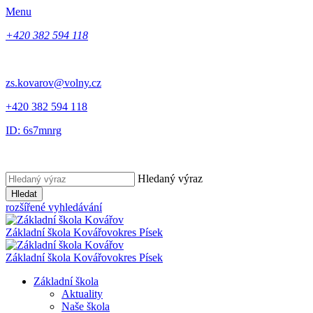
Menu
+420 382 594 118
zs.kovarov@volny.cz
+420 382 594 118
ID: 6s7mnrg
Hledaný výraz
Hledat
rozšířené vyhledávání
Základní škola Kovářov
okres Písek
Základní škola Kovářov
okres Písek
Základní škola
Aktuality
Naše škola