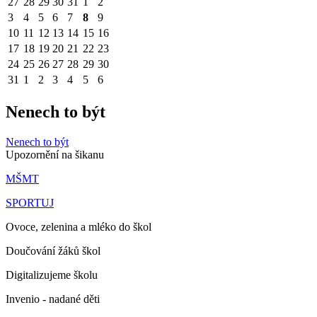
27
28
29
30
31
1
2
3
4
5
6
7
8
9
10
11
12
13
14
15
16
17
18
19
20
21
22
23
24
25
26
27
28
29
30
31
1
2
3
4
5
6
Nenech to být
Nenech to být
Upozornění na šikanu
MŠMT
SPORTUJ
Ovoce, zelenina a mléko do škol
Doučování žáků škol
Digitalizujeme školu
Invenio - nadané děti