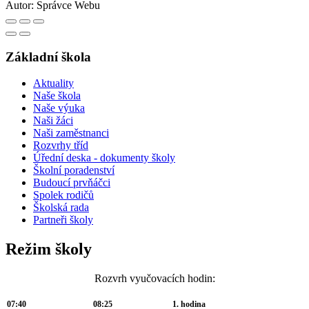
Autor:
Správce Webu
Základní škola
Aktuality
Naše škola
Naše výuka
Naši žáci
Naši zaměstnanci
Rozvrhy tříd
Úřední deska - dokumenty školy
Školní poradenství
Budoucí prvňáčci
Spolek rodičů
Školská rada
Partneři školy
Režim školy
Rozvrh vyučovacích hodin:
07:40
08:25
1. hodina