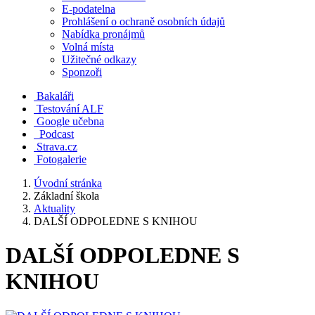
E-podatelna
Prohlášení o ochraně osobních údajů
Nabídka pronájmů
Volná místa
Užitečné odkazy
Sponzoři
Bakaláři
Testování ALF
Google učebna
Podcast
Strava.cz
Fotogalerie
Úvodní stránka
Základní škola
Aktuality
DALŠÍ ODPOLEDNE S KNIHOU
DALŠÍ ODPOLEDNE S
KNIHOU