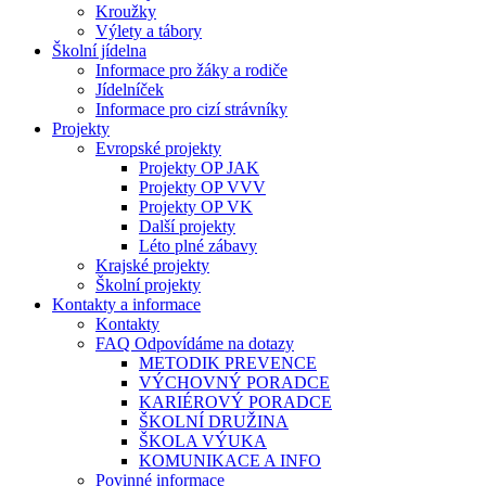
Kroužky
Výlety a tábory
Školní jídelna
Informace pro žáky a rodiče
Jídelníček
Informace pro cizí strávníky
Projekty
Evropské projekty
Projekty OP JAK
Projekty OP VVV
Projekty OP VK
Další projekty
Léto plné zábavy
Krajské projekty
Školní projekty
Kontakty a informace
Kontakty
FAQ Odpovídáme na dotazy
METODIK PREVENCE
VÝCHOVNÝ PORADCE
KARIÉROVÝ PORADCE
ŠKOLNÍ DRUŽINA
ŠKOLA VÝUKA
KOMUNIKACE A INFO
Povinné informace