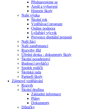
Představujeme se
Areál a vybavení
Historie školy
Naše výuka
Školní rok
Vzdělávací program
Online podpora
Lyžařský výcvik
Prevence digitální propasti
Naši žáci
Naši zaměstnanci
Rozvrhy tříd
Úřední deska - dokumenty školy
Školní poradenství
Budoucí prvňáčci
Spolek rodičů
Školská rada
Partneři školy
Zájmové vzdělávání
Rozvrh
Školní družina
Základní informace
Plány
Dokumenty
Dílničky