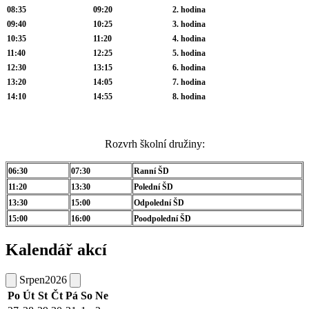
08:35
09:20
2. hodina
09:40
10:25
3. hodina
10:35
11:20
4. hodina
11:40
12:25
5. hodina
12:30
13:15
6. hodina
13:20
14:05
7. hodina
14:10
14:55
8. hodina
Rozvrh školní družiny:
06:30
07:30
Ranní ŠD
11:20
13:30
Polední ŠD
13:30
15:00
Odpolední ŠD
15:00
16:00
Poodpolední ŠD
Kalendář akcí
Srpen
2026
Po
Út
St
Čt
Pá
So
Ne