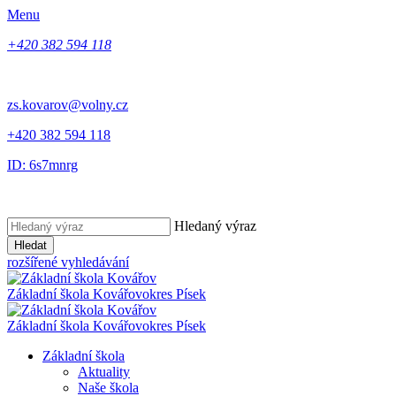
Menu
+420 382 594 118
zs.kovarov@volny.cz
+420 382 594 118
ID: 6s7mnrg
Hledaný výraz
Hledat
rozšířené vyhledávání
Základní škola Kovářov
okres Písek
Základní škola Kovářov
okres Písek
Základní škola
Aktuality
Naše škola