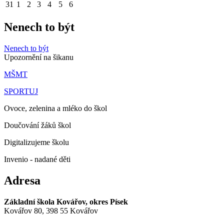
31
1
2
3
4
5
6
Nenech to být
Nenech to být
Upozornění na šikanu
MŠMT
SPORTUJ
Ovoce, zelenina a mléko do škol
Doučování žáků škol
Digitalizujeme školu
Invenio - nadané děti
Adresa
Základní škola Kovářov, okres Písek
Kovářov 80, 398 55 Kovářov