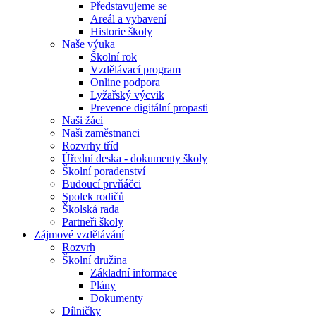
Představujeme se
Areál a vybavení
Historie školy
Naše výuka
Školní rok
Vzdělávací program
Online podpora
Lyžařský výcvik
Prevence digitální propasti
Naši žáci
Naši zaměstnanci
Rozvrhy tříd
Úřední deska - dokumenty školy
Školní poradenství
Budoucí prvňáčci
Spolek rodičů
Školská rada
Partneři školy
Zájmové vzdělávání
Rozvrh
Školní družina
Základní informace
Plány
Dokumenty
Dílničky