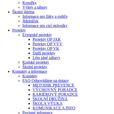
Kroužky
Výlety a tábory
Školní jídelna
Informace pro žáky a rodiče
Jídelníček
Informace pro cizí strávníky
Projekty
Evropské projekty
Projekty OP JAK
Projekty OP VVV
Projekty OP VK
Další projekty
Léto plné zábavy
Krajské projekty
Školní projekty
Kontakty a informace
Kontakty
FAQ Odpovídáme na dotazy
METODIK PREVENCE
VÝCHOVNÝ PORADCE
KARIÉROVÝ PORADCE
ŠKOLNÍ DRUŽINA
ŠKOLA VÝUKA
KOMUNIKACE A INFO
Povinné informace