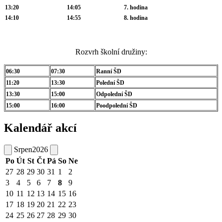
13:20
14:05
7. hodina
14:10
14:55
8. hodina
Rozvrh školní družiny:
06:30
07:30
Ranní ŠD
11:20
13:30
Polední ŠD
13:30
15:00
Odpolední ŠD
15:00
16:00
Poodpolední ŠD
Kalendář akcí
Srpen
2026
Po
Út
St
Čt
Pá
So
Ne
27
28
29
30
31
1
2
3
4
5
6
7
8
9
10
11
12
13
14
15
16
17
18
19
20
21
22
23
24
25
26
27
28
29
30