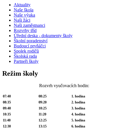
Aktuality
Naše škola
Naše výuka
Naši žáci
Naši zaměstnanci
Rozvrhy tříd
Úřední deska - dokumenty školy
Školní poradenství
Budoucí prvňáčci
Spolek rodičů
Školská rada
Partneři školy
Režim školy
Rozvrh vyučovacích hodin:
07:40
08:25
1. hodina
08:35
09:20
2. hodina
09:40
10:25
3. hodina
10:35
11:20
4. hodina
11:40
12:25
5. hodina
12:30
13:15
6. hodina