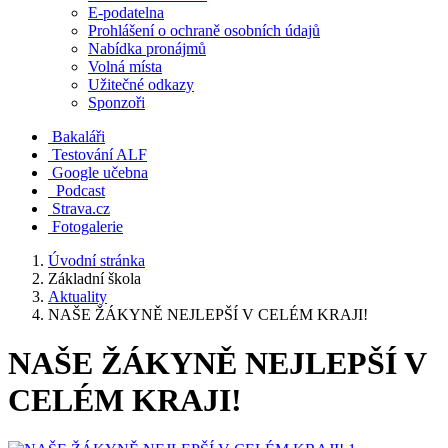
E-podatelna
Prohlášení o ochraně osobních údajů
Nabídka pronájmů
Volná místa
Užitečné odkazy
Sponzoři
Bakaláři
Testování ALF
Google učebna
Podcast
Strava.cz
Fotogalerie
Úvodní stránka
Základní škola
Aktuality
NAŠE ŽÁKYNĚ NEJLEPŠÍ V CELÉM KRAJI!
NAŠE ŽÁKYNĚ NEJLEPŠÍ V
CELÉM KRAJI!