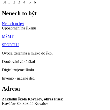
31
1
2
3
4
5
6
Nenech to být
Nenech to být
Upozornění na šikanu
MŠMT
SPORTUJ
Ovoce, zelenina a mléko do škol
Doučování žáků škol
Digitalizujeme školu
Invenio - nadané děti
Adresa
Základní škola Kovářov, okres Písek
Kovářov 80, 398 55 Kovářov