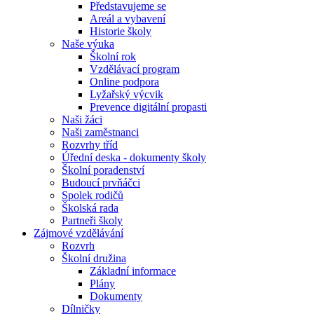
Představujeme se
Areál a vybavení
Historie školy
Naše výuka
Školní rok
Vzdělávací program
Online podpora
Lyžařský výcvik
Prevence digitální propasti
Naši žáci
Naši zaměstnanci
Rozvrhy tříd
Úřední deska - dokumenty školy
Školní poradenství
Budoucí prvňáčci
Spolek rodičů
Školská rada
Partneři školy
Zájmové vzdělávání
Rozvrh
Školní družina
Základní informace
Plány
Dokumenty
Dílničky