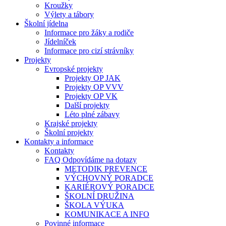
Kroužky
Výlety a tábory
Školní jídelna
Informace pro žáky a rodiče
Jídelníček
Informace pro cizí strávníky
Projekty
Evropské projekty
Projekty OP JAK
Projekty OP VVV
Projekty OP VK
Další projekty
Léto plné zábavy
Krajské projekty
Školní projekty
Kontakty a informace
Kontakty
FAQ Odpovídáme na dotazy
METODIK PREVENCE
VÝCHOVNÝ PORADCE
KARIÉROVÝ PORADCE
ŠKOLNÍ DRUŽINA
ŠKOLA VÝUKA
KOMUNIKACE A INFO
Povinné informace