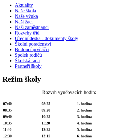
Aktuality
Naše škola
Naše výuka
Naši žáci
Naši zaměstnanci
Rozvrhy tříd
Úřední deska - dokumenty školy
Školní poradenství
Budoucí prvňáčci
Spolek rodičů
Školská rada
Partneři školy
Režim školy
Rozvrh vyučovacích hodin:
07:40
08:25
1. hodina
08:35
09:20
2. hodina
09:40
10:25
3. hodina
10:35
11:20
4. hodina
11:40
12:25
5. hodina
12:30
13:15
6. hodina