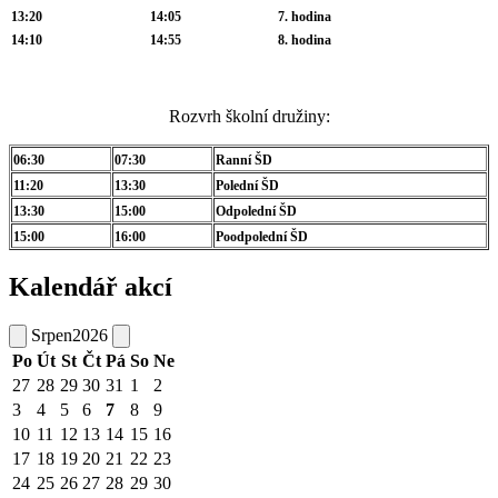
13:20
14:05
7. hodina
14:10
14:55
8. hodina
Rozvrh školní družiny:
06:30
07:30
Ranní ŠD
11:20
13:30
Polední ŠD
13:30
15:00
Odpolední ŠD
15:00
16:00
Poodpolední ŠD
Kalendář akcí
Srpen
2026
Po
Út
St
Čt
Pá
So
Ne
27
28
29
30
31
1
2
3
4
5
6
7
8
9
10
11
12
13
14
15
16
17
18
19
20
21
22
23
24
25
26
27
28
29
30