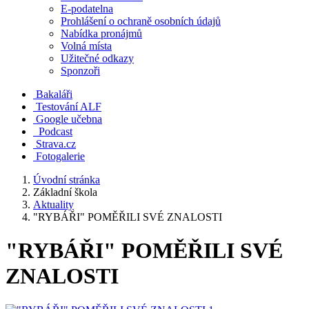
E-podatelna
Prohlášení o ochraně osobních údajů
Nabídka pronájmů
Volná místa
Užitečné odkazy
Sponzoři
Bakaláři
Testování ALF
Google učebna
Podcast
Strava.cz
Fotogalerie
Úvodní stránka
Základní škola
Aktuality
"RYBÁŘI" POMĚŘILI SVÉ ZNALOSTI
"RYBÁŘI" POMĚŘILI SVÉ
ZNALOSTI