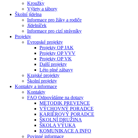
Kroužky
Výlety a tábory
Školní jídelna
Informace pro žáky a rodiče
Jídelníček
Informace pro cizí strávníky
Projekty
Evropské projekty
Projekty OP JAK
Projekty OP VVV
Projekty OP VK
Další projekty
Léto plné zábavy
Krajské projekty
Školní projekty
Kontakty a informace
Kontakty
FAQ Odpovídáme na dotazy
METODIK PREVENCE
VÝCHOVNÝ PORADCE
KARIÉROVÝ PORADCE
ŠKOLNÍ DRUŽINA
ŠKOLA VÝUKA
KOMUNIKACE A INFO
Povinné informace