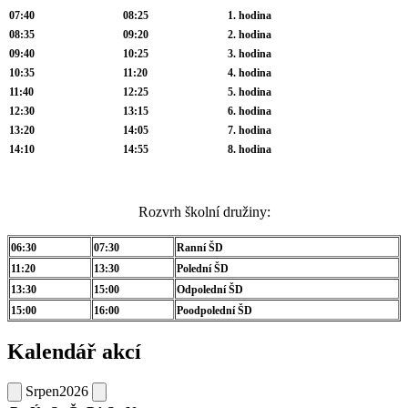
07:40
08:25
1. hodina
08:35
09:20
2. hodina
09:40
10:25
3. hodina
10:35
11:20
4. hodina
11:40
12:25
5. hodina
12:30
13:15
6. hodina
13:20
14:05
7. hodina
14:10
14:55
8. hodina
Rozvrh školní družiny:
06:30
07:30
Ranní ŠD
11:20
13:30
Polední ŠD
13:30
15:00
Odpolední ŠD
15:00
16:00
Poodpolední ŠD
Kalendář akcí
Srpen
2026