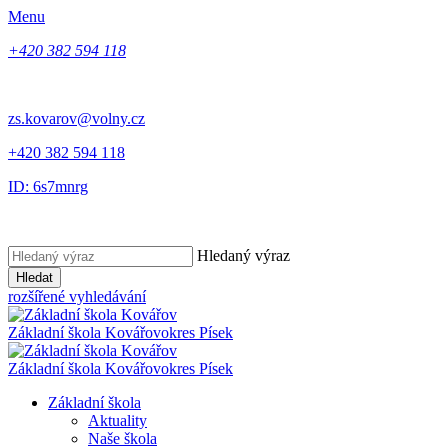
Menu
+420 382 594 118
zs.kovarov@volny.cz
+420 382 594 118
ID: 6s7mnrg
Hledaný výraz
Hledat
rozšířené vyhledávání
Základní škola Kovářov
okres Písek
Základní škola Kovářov
okres Písek
Základní škola
Aktuality
Naše škola