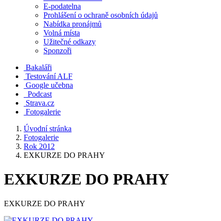
E-podatelna
Prohlášení o ochraně osobních údajů
Nabídka pronájmů
Volná místa
Užitečné odkazy
Sponzoři
Bakaláři
Testování ALF
Google učebna
Podcast
Strava.cz
Fotogalerie
Úvodní stránka
Fotogalerie
Rok 2012
EXKURZE DO PRAHY
EXKURZE DO PRAHY
EXKURZE DO PRAHY