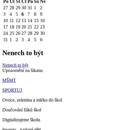
Po
Út
St
Čt
Pá
So
Ne
27
28
29
30
31
1
2
3
4
5
6
7
8
9
10
11
12
13
14
15
16
17
18
19
20
21
22
23
24
25
26
27
28
29
30
31
1
2
3
4
5
6
Nenech to být
Nenech to být
Upozornění na šikanu
MŠMT
SPORTUJ
Ovoce, zelenina a mléko do škol
Doučování žáků škol
Digitalizujeme školu
Invenio - nadané děti