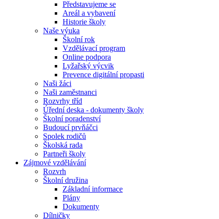
Představujeme se
Areál a vybavení
Historie školy
Naše výuka
Školní rok
Vzdělávací program
Online podpora
Lyžařský výcvik
Prevence digitální propasti
Naši žáci
Naši zaměstnanci
Rozvrhy tříd
Úřední deska - dokumenty školy
Školní poradenství
Budoucí prvňáčci
Spolek rodičů
Školská rada
Partneři školy
Zájmové vzdělávání
Rozvrh
Školní družina
Základní informace
Plány
Dokumenty
Dílničky