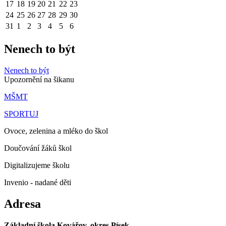
17
18
19
20
21
22
23
24
25
26
27
28
29
30
31
1
2
3
4
5
6
Nenech to být
Nenech to být
Upozornění na šikanu
MŠMT
SPORTUJ
Ovoce, zelenina a mléko do škol
Doučování žáků škol
Digitalizujeme školu
Invenio - nadané děti
Adresa
Základní škola Kovářov, okres Písek