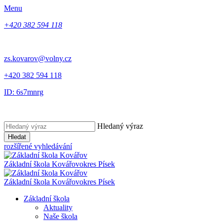
Menu
+420 382 594 118
zs.kovarov@volny.cz
+420 382 594 118
ID: 6s7mnrg
Hledaný výraz
Hledat
rozšířené vyhledávání
Základní škola Kovářov
okres Písek
Základní škola Kovářov
okres Písek
Základní škola
Aktuality
Naše škola