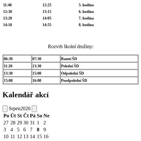
11:40
12:25
5. hodina
12:30
13:15
6. hodina
13:20
14:05
7. hodina
14:10
14:55
8. hodina
Rozvrh školní družiny:
06:30
07:30
Ranní ŠD
11:20
13:30
Polední ŠD
13:30
15:00
Odpolední ŠD
15:00
16:00
Poodpolední ŠD
Kalendář akcí
Srpen
2026
Po
Út
St
Čt
Pá
So
Ne
27
28
29
30
31
1
2
3
4
5
6
7
8
9
10
11
12
13
14
15
16