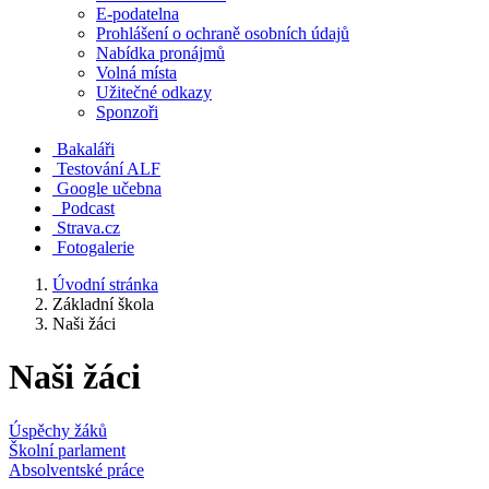
E-podatelna
Prohlášení o ochraně osobních údajů
Nabídka pronájmů
Volná místa
Užitečné odkazy
Sponzoři
Bakaláři
Testování ALF
Google učebna
Podcast
Strava.cz
Fotogalerie
Úvodní stránka
Základní škola
Naši žáci
Naši žáci
Úspěchy žáků
Školní parlament
Absolventské práce