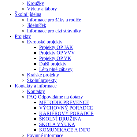
Kroužky
Výlety a tábory
Školní jídelna
Informace pro žáky a rodiče
Jídelníček
Informace pro cizí strávníky
Projekty
Evropské projekty
Projekty OP JAK
Projekty OP VVV
Projekty OP VK
Další projekty
Léto plné zábavy
Krajské projekty
Školní projekty
Kontakty a informace
Kontakty
FAQ Odpovídáme na dotazy
METODIK PREVENCE
VÝCHOVNÝ PORADCE
KARIÉROVÝ PORADCE
ŠKOLNÍ DRUŽINA
ŠKOLA VÝUKA
KOMUNIKACE A INFO
Povinné informace