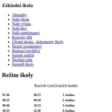
Základní škola
Aktuality
Naše škola
Naše výuka
Naši žáci
Naši zaměstnanci
Rozvrhy tříd
Úřední deska - dokumenty školy
Školní poradenství
Budoucí prvňáčci
Spolek rodičů
Školská rada
Partneři školy
Režim školy
Rozvrh vyučovacích hodin:
07:40
08:25
1. hodina
08:35
09:20
2. hodina
09:40
10:25
3. hodina
10:35
11:20
4. hodina