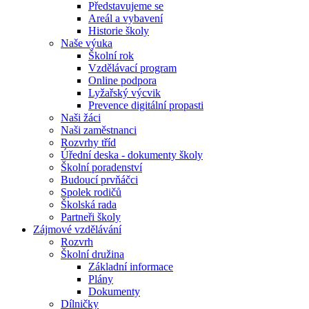
Představujeme se
Areál a vybavení
Historie školy
Naše výuka
Školní rok
Vzdělávací program
Online podpora
Lyžařský výcvik
Prevence digitální propasti
Naši žáci
Naši zaměstnanci
Rozvrhy tříd
Úřední deska - dokumenty školy
Školní poradenství
Budoucí prvňáčci
Spolek rodičů
Školská rada
Partneři školy
Zájmové vzdělávání
Rozvrh
Školní družina
Základní informace
Plány
Dokumenty
Dílničky