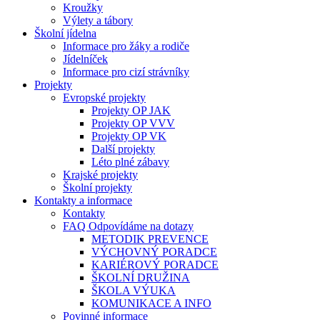
Kroužky
Výlety a tábory
Školní jídelna
Informace pro žáky a rodiče
Jídelníček
Informace pro cizí strávníky
Projekty
Evropské projekty
Projekty OP JAK
Projekty OP VVV
Projekty OP VK
Další projekty
Léto plné zábavy
Krajské projekty
Školní projekty
Kontakty a informace
Kontakty
FAQ Odpovídáme na dotazy
METODIK PREVENCE
VÝCHOVNÝ PORADCE
KARIÉROVÝ PORADCE
ŠKOLNÍ DRUŽINA
ŠKOLA VÝUKA
KOMUNIKACE A INFO
Povinné informace