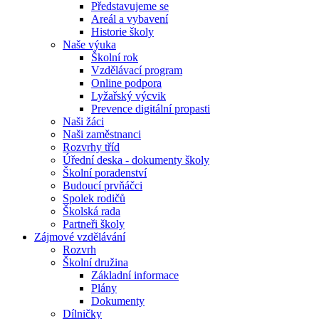
Představujeme se
Areál a vybavení
Historie školy
Naše výuka
Školní rok
Vzdělávací program
Online podpora
Lyžařský výcvik
Prevence digitální propasti
Naši žáci
Naši zaměstnanci
Rozvrhy tříd
Úřední deska - dokumenty školy
Školní poradenství
Budoucí prvňáčci
Spolek rodičů
Školská rada
Partneři školy
Zájmové vzdělávání
Rozvrh
Školní družina
Základní informace
Plány
Dokumenty
Dílničky