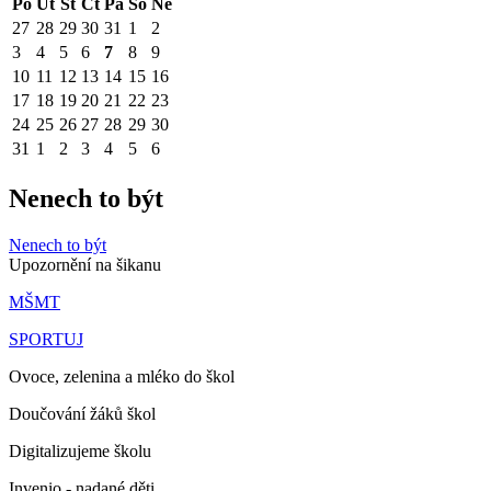
Po
Út
St
Čt
Pá
So
Ne
27
28
29
30
31
1
2
3
4
5
6
7
8
9
10
11
12
13
14
15
16
17
18
19
20
21
22
23
24
25
26
27
28
29
30
31
1
2
3
4
5
6
Nenech to být
Nenech to být
Upozornění na šikanu
MŠMT
SPORTUJ
Ovoce, zelenina a mléko do škol
Doučování žáků škol
Digitalizujeme školu
Invenio - nadané děti