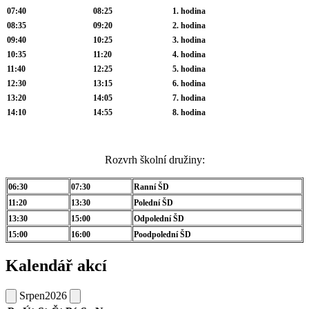
07:40
08:25
1. hodina
08:35
09:20
2. hodina
09:40
10:25
3. hodina
10:35
11:20
4. hodina
11:40
12:25
5. hodina
12:30
13:15
6. hodina
13:20
14:05
7. hodina
14:10
14:55
8. hodina
Rozvrh školní družiny:
06:30
07:30
Ranní ŠD
11:20
13:30
Polední ŠD
13:30
15:00
Odpolední ŠD
15:00
16:00
Poodpolední ŠD
Kalendář akcí
Srpen
2026