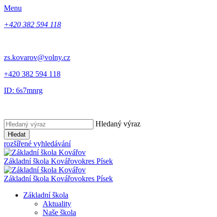
Menu
+420 382 594 118
zs.kovarov@volny.cz
+420 382 594 118
ID: 6s7mnrg
Hledaný výraz
Hledat
rozšířené vyhledávání
Základní škola Kovářov
okres Písek
Základní škola Kovářov
okres Písek
Základní škola
Aktuality
Naše škola