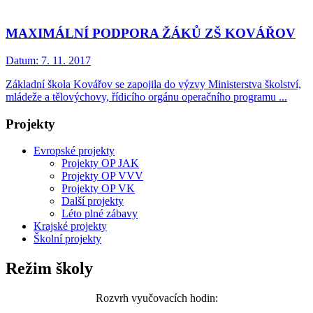
MAXIMÁLNÍ PODPORA ŽÁKŮ ZŠ KOVÁŘOV
Datum:
7. 11. 2017
Základní škola Kovářov se zapojila do výzvy Ministerstva školství,
mládeže a tělovýchovy, řídicího orgánu operačního programu ...
Projekty
Evropské projekty
Projekty OP JAK
Projekty OP VVV
Projekty OP VK
Další projekty
Léto plné zábavy
Krajské projekty
Školní projekty
Režim školy
Rozvrh vyučovacích hodin: