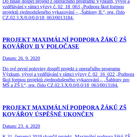
Do finále dospěl projekt z operačního programu Výzkum, vývoj a
vzdělávání v rámci výzvy č. 02_18_063 „Podpora škol formou
projektů zjednodušeného vykazování – „Šablony II.“, reg. číslo
CZ.02.3.X/0.0/0.0/18_063/0013184.
PROJEKT MAXIMÁLNÍ PODPORA ŽÁKŮ ZŠ
KOVÁŘOV II V POLOČASE
Datum:
26. 9. 2020
Do své první poloviny dospěl projekt z operačního programu
Výzkum, vývoj a vzdělávání v rámci výzvy č. 02_16_022 „Podpora
škol formou projektů zjednodušeného vykazování – „Šablony pro
MŠ a ZŠ I.“, reg. číslo CZ.02.3.X/0.0/0.0/18_063/0013184.
PROJEKT MAXIMÁLNÍ PODPORA ŽÁKŮ ZŠ
KOVÁŘOV ÚSPĚŠNĚ UKONČEN
Datum:
23. 4. 2020
K 31. červenci 2019 skončil projekt „Maximální podpora žáků ZŠ