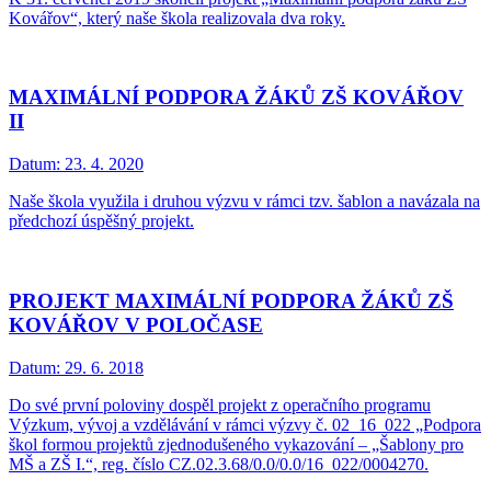
Kovářov“, který naše škola realizovala dva roky.
MAXIMÁLNÍ PODPORA ŽÁKŮ ZŠ KOVÁŘOV
II
Datum:
23. 4. 2020
Naše škola využila i druhou výzvu v rámci tzv. šablon a navázala na
předchozí úspěšný projekt.
PROJEKT MAXIMÁLNÍ PODPORA ŽÁKŮ ZŠ
KOVÁŘOV V POLOČASE
Datum:
29. 6. 2018
Do své první poloviny dospěl projekt z operačního programu
Výzkum, vývoj a vzdělávání v rámci výzvy č. 02_16_022 „Podpora
škol formou projektů zjednodušeného vykazování – „Šablony pro
MŠ a ZŠ I.“, reg. číslo CZ.02.3.68/0.0/0.0/16_022/0004270.