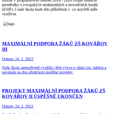
možné v programovém období 2014 - 2020 čerpat finanční
prostředky z evropských strukturálních a investičních fondů
(ESIF). I naše škola bude této příležitosti v co největší míře
využívat.
MAXIMÁLNÍ PODPORA ŽÁKŮ ZŠ KOVÁŘOV
III
Datum:
24. 2. 2022
Naše škola samozřejmě využila i třetí výzvu v rámci tzv. šablon a
navázala na dva předchozí úspěšné projekty.
PROJEKT MAXIMÁLNÍ PODPORA ŽÁKŮ ZŠ
KOVÁŘOV II ÚSPĚŠNĚ UKONČEN
Datum:
24. 2. 2022