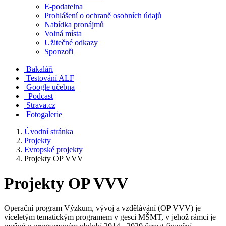
E-podatelna
Prohlášení o ochraně osobních údajů
Nabídka pronájmů
Volná místa
Užitečné odkazy
Sponzoři
Bakaláři
Testování ALF
Google učebna
Podcast
Strava.cz
Fotogalerie
Úvodní stránka
Projekty
Evropské projekty
Projekty OP VVV
Projekty OP VVV
Operační program Výzkum, vývoj a vzdělávání (OP VVV) je
víceletým tematickým programem v gesci MŠMT, v jehož rámci je