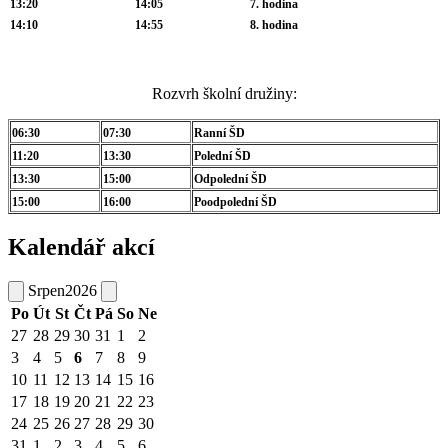
13:20
14:05
7. hodina
14:10
14:55
8. hodina
Rozvrh školní družiny:
06:30
07:30
Ranní ŠD
11:20
13:30
Polední ŠD
13:30
15:00
Odpolední ŠD
15:00
16:00
Poodpolední ŠD
Kalendář akcí
Srpen
2026
Po
Út
St
Čt
Pá
So
Ne
27
28
29
30
31
1
2
3
4
5
6
7
8
9
10
11
12
13
14
15
16
17
18
19
20
21
22
23
24
25
26
27
28
29
30
31
1
2
3
4
5
6