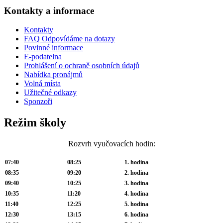
Kontakty a informace
Kontakty
FAQ Odpovídáme na dotazy
Povinné informace
E-podatelna
Prohlášení o ochraně osobních údajů
Nabídka pronájmů
Volná místa
Užitečné odkazy
Sponzoři
Režim školy
Rozvrh vyučovacích hodin:
07:40
08:25
1. hodina
08:35
09:20
2. hodina
09:40
10:25
3. hodina
10:35
11:20
4. hodina
11:40
12:25
5. hodina
12:30
13:15
6. hodina