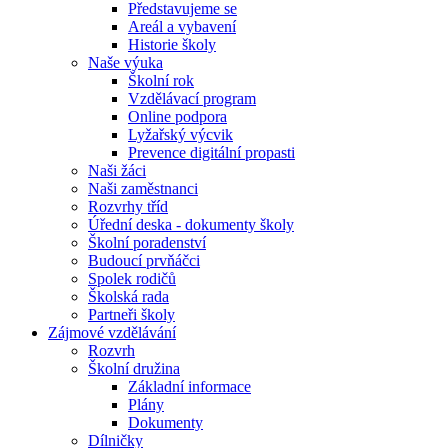
Představujeme se
Areál a vybavení
Historie školy
Naše výuka
Školní rok
Vzdělávací program
Online podpora
Lyžařský výcvik
Prevence digitální propasti
Naši žáci
Naši zaměstnanci
Rozvrhy tříd
Úřední deska - dokumenty školy
Školní poradenství
Budoucí prvňáčci
Spolek rodičů
Školská rada
Partneři školy
Zájmové vzdělávání
Rozvrh
Školní družina
Základní informace
Plány
Dokumenty
Dílničky