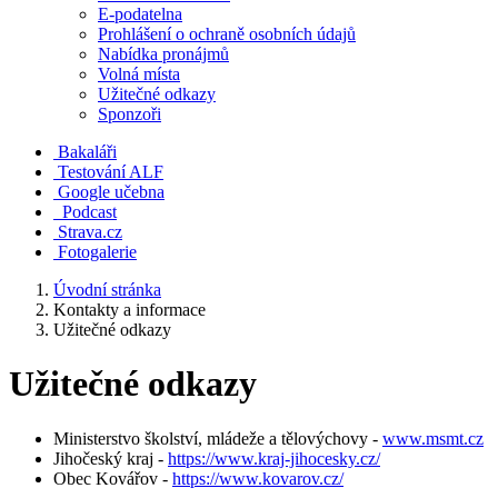
E-podatelna
Prohlášení o ochraně osobních údajů
Nabídka pronájmů
Volná místa
Užitečné odkazy
Sponzoři
Bakaláři
Testování ALF
Google učebna
Podcast
Strava.cz
Fotogalerie
Úvodní stránka
Kontakty a informace
Užitečné odkazy
Užitečné odkazy
Ministerstvo školství, mládeže a tělovýchovy -
www.msmt.cz
Jihočeský kraj -
https://www.kraj-jihocesky.cz/
Obec Kovářov -
https://www.kovarov.cz/