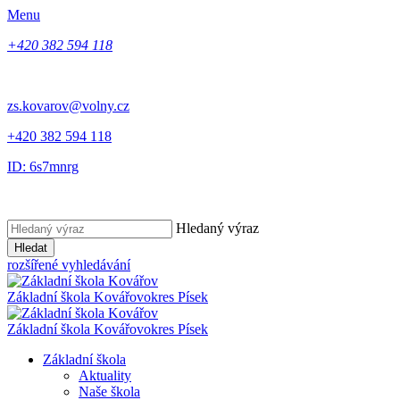
Menu
+420 382 594 118
zs.kovarov@volny.cz
+420 382 594 118
ID: 6s7mnrg
Hledaný výraz
Hledat
rozšířené vyhledávání
Základní škola Kovářov
okres Písek
Základní škola Kovářov
okres Písek
Základní škola
Aktuality
Naše škola