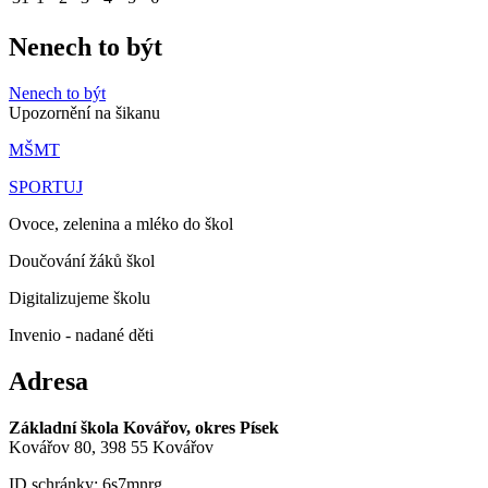
Nenech to být
Nenech to být
Upozornění na šikanu
MŠMT
SPORTUJ
Ovoce, zelenina a mléko do škol
Doučování žáků škol
Digitalizujeme školu
Invenio - nadané děti
Adresa
Základní škola Kovářov, okres Písek
Kovářov 80, 398 55 Kovářov
ID schránky: 6s7mnrg