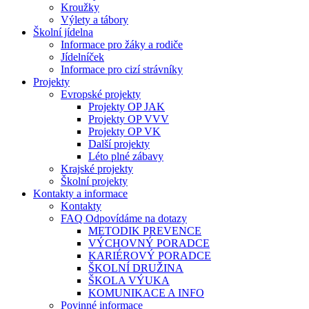
Kroužky
Výlety a tábory
Školní jídelna
Informace pro žáky a rodiče
Jídelníček
Informace pro cizí strávníky
Projekty
Evropské projekty
Projekty OP JAK
Projekty OP VVV
Projekty OP VK
Další projekty
Léto plné zábavy
Krajské projekty
Školní projekty
Kontakty a informace
Kontakty
FAQ Odpovídáme na dotazy
METODIK PREVENCE
VÝCHOVNÝ PORADCE
KARIÉROVÝ PORADCE
ŠKOLNÍ DRUŽINA
ŠKOLA VÝUKA
KOMUNIKACE A INFO
Povinné informace