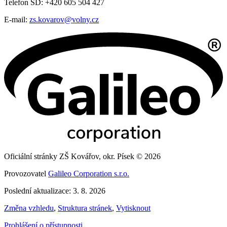
Telefon ŠD: +420 605 504 427
E-mail:
zs.kovarov@volny.cz
Oficiální stránky ZŠ Kovářov, okr. Písek © 2026
Provozovatel
Galileo Corporation s.r.o.
Poslední aktualizace: 3. 8. 2026
Změna vzhledu
,
Struktura stránek
,
Vytisknout
Prohlášení o přístupnosti