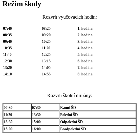
Režim školy
Rozvrh vyučovacích hodin:
07:40
08:25
1. hodina
08:35
09:20
2. hodina
09:40
10:25
3. hodina
10:35
11:20
4. hodina
11:40
12:25
5. hodina
12:30
13:15
6. hodina
13:20
14:05
7. hodina
14:10
14:55
8. hodina
Rozvrh školní družiny:
06:30
07:30
Ranní ŠD
11:20
13:30
Polední ŠD
13:30
15:00
Odpolední ŠD
15:00
16:00
Poodpolední ŠD