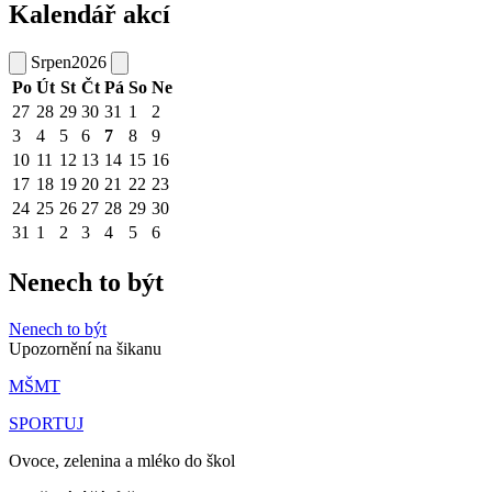
Kalendář akcí
Srpen
2026
Po
Út
St
Čt
Pá
So
Ne
27
28
29
30
31
1
2
3
4
5
6
7
8
9
10
11
12
13
14
15
16
17
18
19
20
21
22
23
24
25
26
27
28
29
30
31
1
2
3
4
5
6
Nenech to být
Nenech to být
Upozornění na šikanu
MŠMT
SPORTUJ
Ovoce, zelenina a mléko do škol