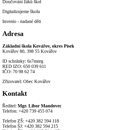
Doučování žáků škol
Digitalizujeme školu
Invenio - nadané děti
Adresa
Základní škola Kovářov, okres Písek
Kovářov 80, 398 55 Kovářov
ID schránky: 6s7mnrg
RED IZO: 650 039 611
IČO: 70 98 62 74
Zřizovatel: Obec Kovářov
Kontakt
Ředitel:
Mgr. Libor Mandovec
Telefon: +420 739 455 074
Telefon ZŠ: +420 382 594 118
Telefon ŠJ: +420 382 594 215