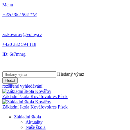
Menu
+420 382 594 118
zs.kovarov@volny.cz
+420 382 594 118
ID: 6s7mnrg
Hledaný výraz
Hledat
rozšířené vyhledávání
Základní škola Kovářov
okres Písek
Základní škola Kovářov
okres Písek
Základní škola
Aktuality
Naše škola