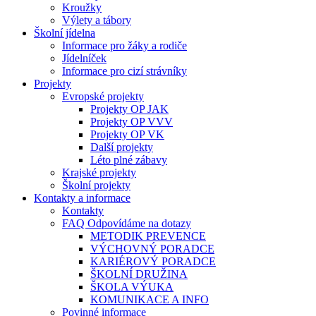
Kroužky
Výlety a tábory
Školní jídelna
Informace pro žáky a rodiče
Jídelníček
Informace pro cizí strávníky
Projekty
Evropské projekty
Projekty OP JAK
Projekty OP VVV
Projekty OP VK
Další projekty
Léto plné zábavy
Krajské projekty
Školní projekty
Kontakty a informace
Kontakty
FAQ Odpovídáme na dotazy
METODIK PREVENCE
VÝCHOVNÝ PORADCE
KARIÉROVÝ PORADCE
ŠKOLNÍ DRUŽINA
ŠKOLA VÝUKA
KOMUNIKACE A INFO
Povinné informace