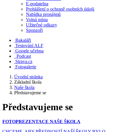
E-podatelna
Prohlášení o ochraně osobních údajů
Nabídka pronájmů
Volná místa
Užitečné odkazy
Sponzoři
Bakaláři
Testování ALF
Google učebna
Podcast
Strava.cz
Fotogalerie
Úvodní stránka
Základní škola
Naše škola
Představujeme se
Představujeme se
FOTOPREZENTACE NAŠE ŠKOLA
CHCEME, ABY PŘEDNOSTÍ NAŠÍ ŠKOLY BYLO...