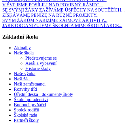
V ŠVP JSME POSÍLILI NAD POVINNÝ RÁMEC...
SE SVÝMI ŽÁKY ZAŽÍVÁME ÚSPĚCHY NA SOUTĚŽÍCH...
ZÍSKÁVÁME PENÍZE NA RŮZNÉ PROJEKTY...
SVÝM ŽÁKŮM NABÍZÍME ZÁJMOVÉ AKTIVITY...
JAKÉ ORGANIZUJEME ŠKOLNÍ A MIMOŠKOLNÍ AKCE...
Základní škola
Aktuality
Naše škola
Představujeme se
Areál a vybavení
Historie školy
Naše výuka
Naši žáci
Naši zaměstnanci
Rozvrhy tříd
Úřední deska - dokumenty školy
Školní poradenství
Budoucí prvňáčci
Spolek rodičů
Školská rada
Partneři školy