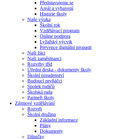
Představujeme se
Areál a vybavení
Historie školy
Naše výuka
Školní rok
Vzdělávací program
Online podpora
Lyžařský výcvik
Prevence digitální propasti
Naši žáci
Naši zaměstnanci
Rozvrhy tříd
Úřední deska - dokumenty školy
Školní poradenství
Budoucí prvňáčci
Spolek rodičů
Školská rada
Partneři školy
Zájmové vzdělávání
Rozvrh
Školní družina
Základní informace
Plány
Dokumenty
Dílničky