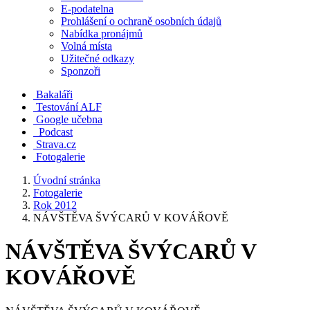
E-podatelna
Prohlášení o ochraně osobních údajů
Nabídka pronájmů
Volná místa
Užitečné odkazy
Sponzoři
Bakaláři
Testování ALF
Google učebna
Podcast
Strava.cz
Fotogalerie
Úvodní stránka
Fotogalerie
Rok 2012
NÁVŠTĚVA ŠVÝCARŮ V KOVÁŘOVĚ
NÁVŠTĚVA ŠVÝCARŮ V
KOVÁŘOVĚ