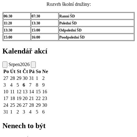
Rozvrh školní družiny:
06:30
07:30
Ranní ŠD
11:20
13:30
Polední ŠD
13:30
15:00
Odpolední ŠD
15:00
16:00
Poodpolední ŠD
Kalendář akcí
Srpen
2026
Po
Út
St
Čt
Pá
So
Ne
27
28
29
30
31
1
2
3
4
5
6
7
8
9
10
11
12
13
14
15
16
17
18
19
20
21
22
23
24
25
26
27
28
29
30
31
1
2
3
4
5
6
Nenech to být