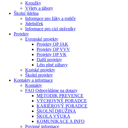
Kroužky
Výlety a tábory
Školní jídelna
Informace pro žáky a rodiče
Jídelníček
Informace pro cizí strávníky
Projekty
Evropské projekty
Projekty OP JAK
Projekty OP VVV
Projekty OP VK
Další projekty
Léto plné zábavy
Krajské projekty
Školní projekty
Kontakty a informace
Kontakty
FAQ Odpovídáme na dotazy
METODIK PREVENCE
VÝCHOVNÝ PORADCE
KARIÉROVÝ PORADCE
ŠKOLNÍ DRUŽINA
ŠKOLA VÝUKA
KOMUNIKACE A INFO
Povinné informace