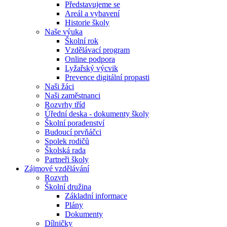
Představujeme se
Areál a vybavení
Historie školy
Naše výuka
Školní rok
Vzdělávací program
Online podpora
Lyžařský výcvik
Prevence digitální propasti
Naši žáci
Naši zaměstnanci
Rozvrhy tříd
Úřední deska - dokumenty školy
Školní poradenství
Budoucí prvňáčci
Spolek rodičů
Školská rada
Partneři školy
Zájmové vzdělávání
Rozvrh
Školní družina
Základní informace
Plány
Dokumenty
Dílničky