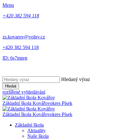
Menu
+420 382 594 118
zs.kovarov@volny.cz
+420 382 594 118
ID: 6s7mnrg
Hledaný výraz
Hledat
rozšířené vyhledávání
Základní škola Kovářov
okres Písek
Základní škola Kovářov
okres Písek
Základní škola
Aktuality
Naše škola