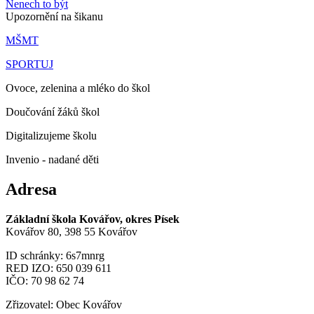
Nenech to být
Upozornění na šikanu
MŠMT
SPORTUJ
Ovoce, zelenina a mléko do škol
Doučování žáků škol
Digitalizujeme školu
Invenio - nadané děti
Adresa
Základní škola Kovářov, okres Písek
Kovářov 80, 398 55 Kovářov
ID schránky: 6s7mnrg
RED IZO: 650 039 611
IČO: 70 98 62 74
Zřizovatel: Obec Kovářov