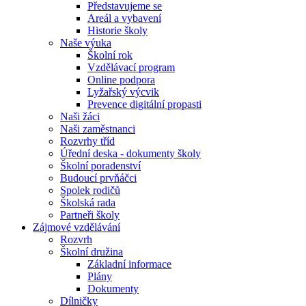
Představujeme se
Areál a vybavení
Historie školy
Naše výuka
Školní rok
Vzdělávací program
Online podpora
Lyžařský výcvik
Prevence digitální propasti
Naši žáci
Naši zaměstnanci
Rozvrhy tříd
Úřední deska - dokumenty školy
Školní poradenství
Budoucí prvňáčci
Spolek rodičů
Školská rada
Partneři školy
Zájmové vzdělávání
Rozvrh
Školní družina
Základní informace
Plány
Dokumenty
Dílničky