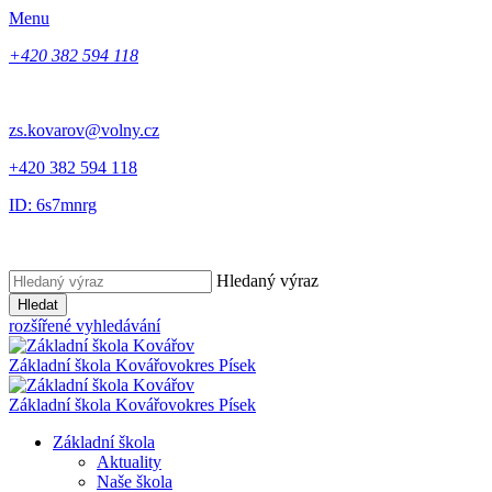
Menu
+420 382 594 118
zs.kovarov@volny.cz
+420 382 594 118
ID: 6s7mnrg
Hledaný výraz
Hledat
rozšířené vyhledávání
Základní škola Kovářov
okres Písek
Základní škola Kovářov
okres Písek
Základní škola
Aktuality
Naše škola