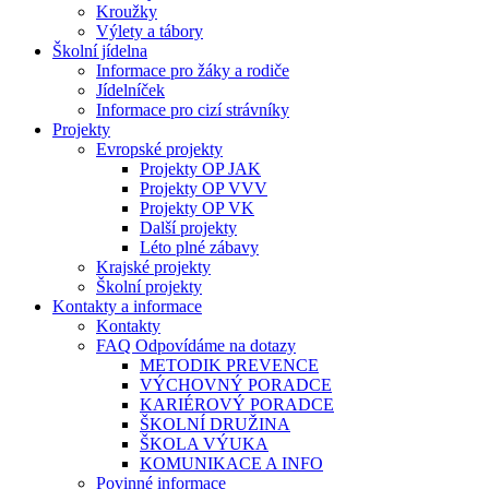
Kroužky
Výlety a tábory
Školní jídelna
Informace pro žáky a rodiče
Jídelníček
Informace pro cizí strávníky
Projekty
Evropské projekty
Projekty OP JAK
Projekty OP VVV
Projekty OP VK
Další projekty
Léto plné zábavy
Krajské projekty
Školní projekty
Kontakty a informace
Kontakty
FAQ Odpovídáme na dotazy
METODIK PREVENCE
VÝCHOVNÝ PORADCE
KARIÉROVÝ PORADCE
ŠKOLNÍ DRUŽINA
ŠKOLA VÝUKA
KOMUNIKACE A INFO
Povinné informace