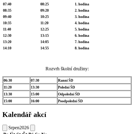
07:40
08:25
1. hodina
08:35
09:20
2. hodina
09:40
10:25
3. hodina
10:35
11:20
4. hodina
11:40
12:25
5. hodina
12:30
13:15
6. hodina
13:20
14:05
7. hodina
14:10
14:55
8. hodina
Rozvrh školní družiny:
06:30
07:30
Ranní ŠD
11:20
13:30
Polední ŠD
13:30
15:00
Odpolední ŠD
15:00
16:00
Poodpolední ŠD
Kalendář akcí
Srpen
2026