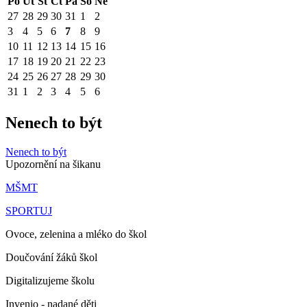
Po
Út
St
Čt
Pá
So
Ne
27
28
29
30
31
1
2
3
4
5
6
7
8
9
10
11
12
13
14
15
16
17
18
19
20
21
22
23
24
25
26
27
28
29
30
31
1
2
3
4
5
6
Nenech to být
Nenech to být
Upozornění na šikanu
MŠMT
SPORTUJ
Ovoce, zelenina a mléko do škol
Doučování žáků škol
Digitalizujeme školu
Invenio - nadané děti