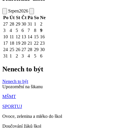
Srpen
2026
Po
Út
St
Čt
Pá
So
Ne
27
28
29
30
31
1
2
3
4
5
6
7
8
9
10
11
12
13
14
15
16
17
18
19
20
21
22
23
24
25
26
27
28
29
30
31
1
2
3
4
5
6
Nenech to být
Nenech to být
Upozornění na šikanu
MŠMT
SPORTUJ
Ovoce, zelenina a mléko do škol
Doučování žáků škol