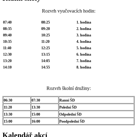
Rozvrh vyučovacích hodin:
07:40
08:25
1. hodina
08:35
09:20
2. hodina
09:40
10:25
3. hodina
10:35
11:20
4. hodina
11:40
12:25
5. hodina
12:30
13:15
6. hodina
13:20
14:05
7. hodina
14:10
14:55
8. hodina
Rozvrh školní družiny:
06:30
07:30
Ranní ŠD
11:20
13:30
Polední ŠD
13:30
15:00
Odpolední ŠD
15:00
16:00
Poodpolední ŠD
Kalendář akcí