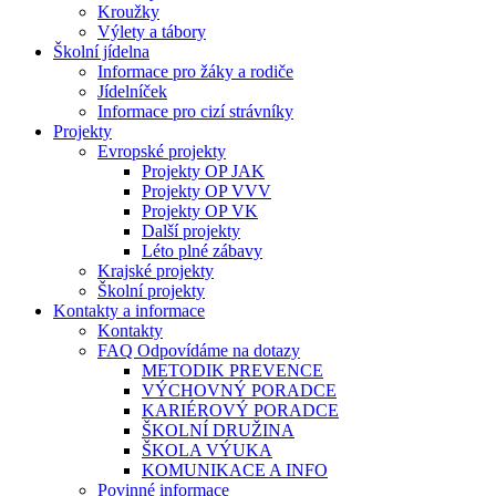
Kroužky
Výlety a tábory
Školní jídelna
Informace pro žáky a rodiče
Jídelníček
Informace pro cizí strávníky
Projekty
Evropské projekty
Projekty OP JAK
Projekty OP VVV
Projekty OP VK
Další projekty
Léto plné zábavy
Krajské projekty
Školní projekty
Kontakty a informace
Kontakty
FAQ Odpovídáme na dotazy
METODIK PREVENCE
VÝCHOVNÝ PORADCE
KARIÉROVÝ PORADCE
ŠKOLNÍ DRUŽINA
ŠKOLA VÝUKA
KOMUNIKACE A INFO
Povinné informace