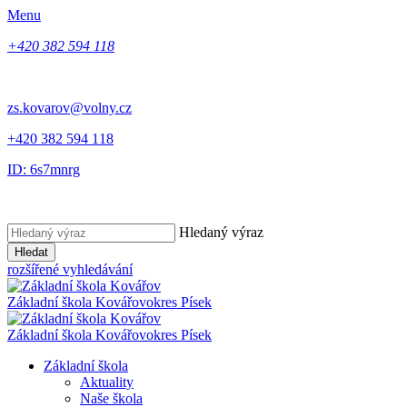
Menu
+420 382 594 118
zs.kovarov@volny.cz
+420 382 594 118
ID: 6s7mnrg
Hledaný výraz
Hledat
rozšířené vyhledávání
Základní škola Kovářov
okres Písek
Základní škola Kovářov
okres Písek
Základní škola
Aktuality
Naše škola