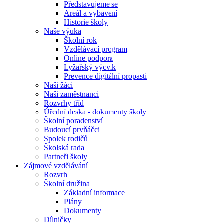
Představujeme se
Areál a vybavení
Historie školy
Naše výuka
Školní rok
Vzdělávací program
Online podpora
Lyžařský výcvik
Prevence digitální propasti
Naši žáci
Naši zaměstnanci
Rozvrhy tříd
Úřední deska - dokumenty školy
Školní poradenství
Budoucí prvňáčci
Spolek rodičů
Školská rada
Partneři školy
Zájmové vzdělávání
Rozvrh
Školní družina
Základní informace
Plány
Dokumenty
Dílničky