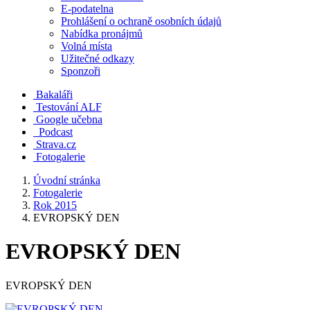
E-podatelna
Prohlášení o ochraně osobních údajů
Nabídka pronájmů
Volná místa
Užitečné odkazy
Sponzoři
Bakaláři
Testování ALF
Google učebna
Podcast
Strava.cz
Fotogalerie
Úvodní stránka
Fotogalerie
Rok 2015
EVROPSKÝ DEN
EVROPSKÝ DEN
EVROPSKÝ DEN