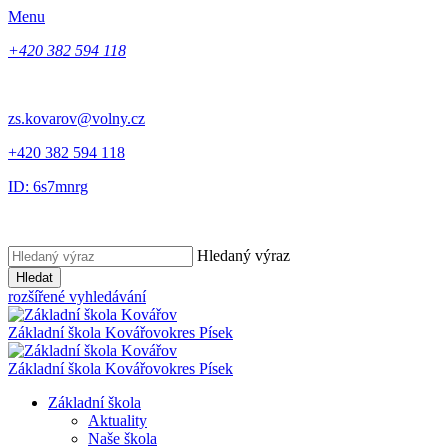
Menu
+420 382 594 118
zs.kovarov@volny.cz
+420 382 594 118
ID: 6s7mnrg
Hledaný výraz
Hledat
rozšířené vyhledávání
Základní škola Kovářov
okres Písek
Základní škola Kovářov
okres Písek
Základní škola
Aktuality
Naše škola