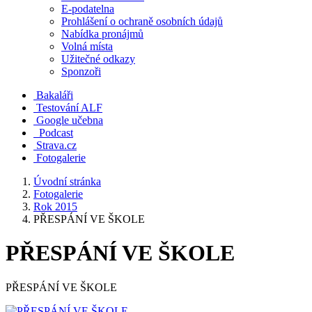
E-podatelna
Prohlášení o ochraně osobních údajů
Nabídka pronájmů
Volná místa
Užitečné odkazy
Sponzoři
Bakaláři
Testování ALF
Google učebna
Podcast
Strava.cz
Fotogalerie
Úvodní stránka
Fotogalerie
Rok 2015
PŘESPÁNÍ VE ŠKOLE
PŘESPÁNÍ VE ŠKOLE
PŘESPÁNÍ VE ŠKOLE