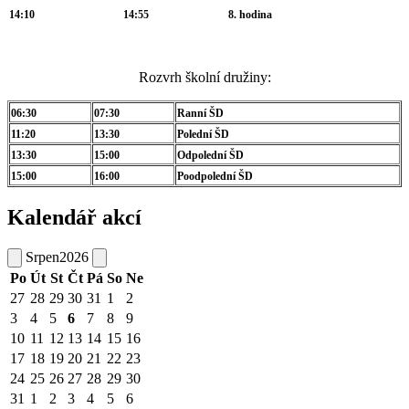
14:10
14:55
8. hodina
Rozvrh školní družiny:
06:30
07:30
Ranní ŠD
11:20
13:30
Polední ŠD
13:30
15:00
Odpolední ŠD
15:00
16:00
Poodpolední ŠD
Kalendář akcí
Srpen
2026
Po
Út
St
Čt
Pá
So
Ne
27
28
29
30
31
1
2
3
4
5
6
7
8
9
10
11
12
13
14
15
16
17
18
19
20
21
22
23
24
25
26
27
28
29
30
31
1
2
3
4
5
6