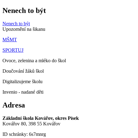
Nenech to být
Nenech to být
Upozornění na šikanu
MŠMT
SPORTUJ
Ovoce, zelenina a mléko do škol
Doučování žáků škol
Digitalizujeme školu
Invenio - nadané děti
Adresa
Základní škola Kovářov, okres Písek
Kovářov 80, 398 55 Kovářov
ID schránky: 6s7mnrg