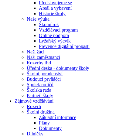
Představujeme se
Areál a vybavení
Historie školy
Naše výuka
Školní rok
Vzdělávací program
Online podpora
Lyžařský výcvik
Prevence digitální propasti
Naši žáci
Naši zaměstnanci
Rozvrhy tříd
Úřední deska - dokumenty školy
Školní poradenství
Budoucí prvňáčci
Spolek rodičů
Školská rada
Partneři školy
Zájmové vzdělávání
Rozvrh
Školní družina
Základní informace
Plány
Dokumenty
Dílničky