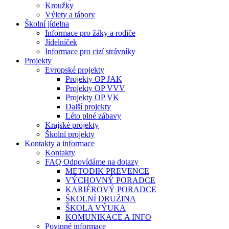
Kroužky
Výlety a tábory
Školní jídelna
Informace pro žáky a rodiče
Jídelníček
Informace pro cizí strávníky
Projekty
Evropské projekty
Projekty OP JAK
Projekty OP VVV
Projekty OP VK
Další projekty
Léto plné zábavy
Krajské projekty
Školní projekty
Kontakty a informace
Kontakty
FAQ Odpovídáme na dotazy
METODIK PREVENCE
VÝCHOVNÝ PORADCE
KARIÉROVÝ PORADCE
ŠKOLNÍ DRUŽINA
ŠKOLA VÝUKA
KOMUNIKACE A INFO
Povinné informace