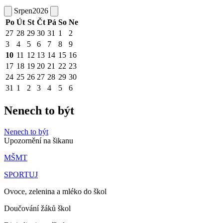
Srpen
2026
Po
Út
St
Čt
Pá
So
Ne
27
28
29
30
31
1
2
3
4
5
6
7
8
9
10
11
12
13
14
15
16
17
18
19
20
21
22
23
24
25
26
27
28
29
30
31
1
2
3
4
5
6
Nenech to být
Nenech to být
Upozornění na šikanu
MŠMT
SPORTUJ
Ovoce, zelenina a mléko do škol
Doučování žáků škol