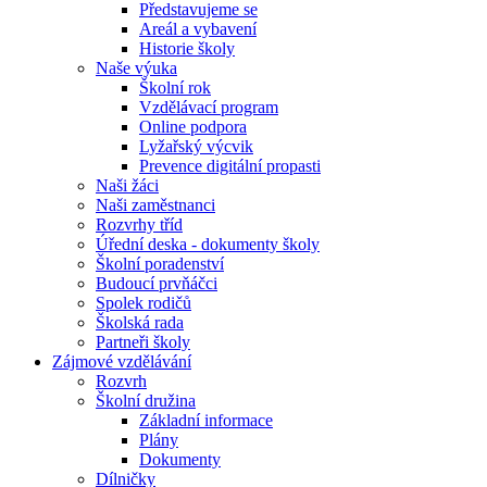
Představujeme se
Areál a vybavení
Historie školy
Naše výuka
Školní rok
Vzdělávací program
Online podpora
Lyžařský výcvik
Prevence digitální propasti
Naši žáci
Naši zaměstnanci
Rozvrhy tříd
Úřední deska - dokumenty školy
Školní poradenství
Budoucí prvňáčci
Spolek rodičů
Školská rada
Partneři školy
Zájmové vzdělávání
Rozvrh
Školní družina
Základní informace
Plány
Dokumenty
Dílničky