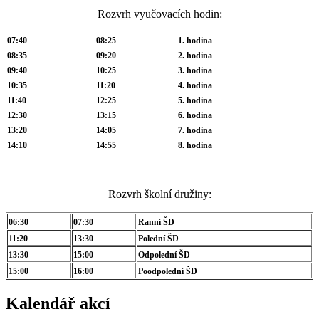
Rozvrh vyučovacích hodin:
07:40
08:25
1. hodina
08:35
09:20
2. hodina
09:40
10:25
3. hodina
10:35
11:20
4. hodina
11:40
12:25
5. hodina
12:30
13:15
6. hodina
13:20
14:05
7. hodina
14:10
14:55
8. hodina
Rozvrh školní družiny:
06:30
07:30
Ranní ŠD
11:20
13:30
Polední ŠD
13:30
15:00
Odpolední ŠD
15:00
16:00
Poodpolední ŠD
Kalendář akcí