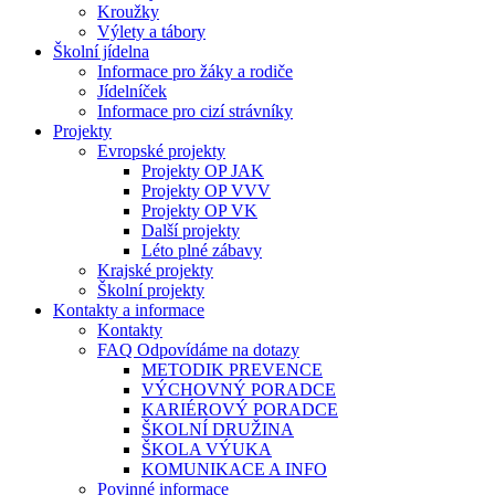
Kroužky
Výlety a tábory
Školní jídelna
Informace pro žáky a rodiče
Jídelníček
Informace pro cizí strávníky
Projekty
Evropské projekty
Projekty OP JAK
Projekty OP VVV
Projekty OP VK
Další projekty
Léto plné zábavy
Krajské projekty
Školní projekty
Kontakty a informace
Kontakty
FAQ Odpovídáme na dotazy
METODIK PREVENCE
VÝCHOVNÝ PORADCE
KARIÉROVÝ PORADCE
ŠKOLNÍ DRUŽINA
ŠKOLA VÝUKA
KOMUNIKACE A INFO
Povinné informace