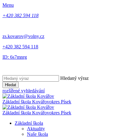
Menu
+420 382 594 118
zs.kovarov@volny.cz
+420 382 594 118
ID: 6s7mnrg
Hledaný výraz
Hledat
rozšířené vyhledávání
Základní škola Kovářov
okres Písek
Základní škola Kovářov
okres Písek
Základní škola
Aktuality
Naše škola