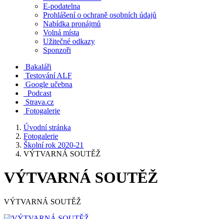
E-podatelna
Prohlášení o ochraně osobních údajů
Nabídka pronájmů
Volná místa
Užitečné odkazy
Sponzoři
Bakaláři
Testování ALF
Google učebna
Podcast
Strava.cz
Fotogalerie
Úvodní stránka
Fotogalerie
Školní rok 2020-21
VÝTVARNÁ SOUTĚŽ
VÝTVARNÁ SOUTĚŽ
VÝTVARNÁ SOUTĚŽ