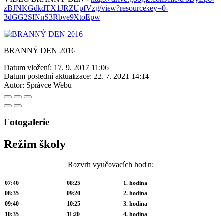
zBJNKGdkdTX1JRZUpfVzg/view?resourcekey=0-
3dGG2SINnS3Rbve9XtoEpw
BRANNÝ DEN 2016
Datum vložení:
17. 9. 2017 11:06
Datum poslední aktualizace:
22. 7. 2021 14:14
Autor:
Správce Webu
Fotogalerie
Režim školy
Rozvrh vyučovacích hodin:
07:40
08:25
1. hodina
08:35
09:20
2. hodina
09:40
10:25
3. hodina
10:35
11:20
4. hodina