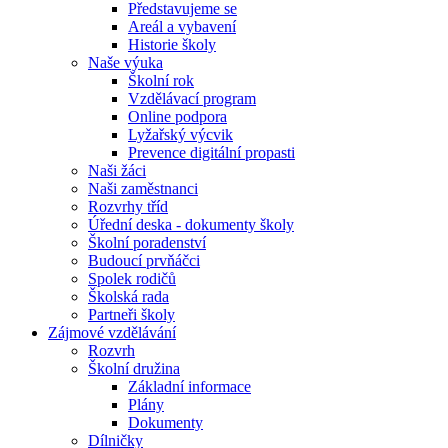
Představujeme se
Areál a vybavení
Historie školy
Naše výuka
Školní rok
Vzdělávací program
Online podpora
Lyžařský výcvik
Prevence digitální propasti
Naši žáci
Naši zaměstnanci
Rozvrhy tříd
Úřední deska - dokumenty školy
Školní poradenství
Budoucí prvňáčci
Spolek rodičů
Školská rada
Partneři školy
Zájmové vzdělávání
Rozvrh
Školní družina
Základní informace
Plány
Dokumenty
Dílničky