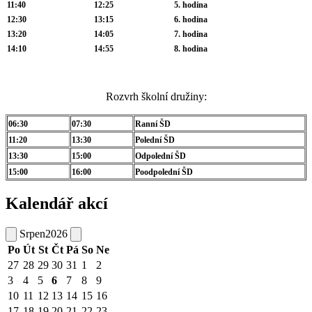
11:40
12:25
5. hodina
12:30
13:15
6. hodina
13:20
14:05
7. hodina
14:10
14:55
8. hodina
Rozvrh školní družiny:
06:30
07:30
Ranní ŠD
11:20
13:30
Polední ŠD
13:30
15:00
Odpolední ŠD
15:00
16:00
Poodpolední ŠD
Kalendář akcí
Srpen
2026
Po
Út
St
Čt
Pá
So
Ne
27
28
29
30
31
1
2
3
4
5
6
7
8
9
10
11
12
13
14
15
16
17
18
19
20
21
22
23