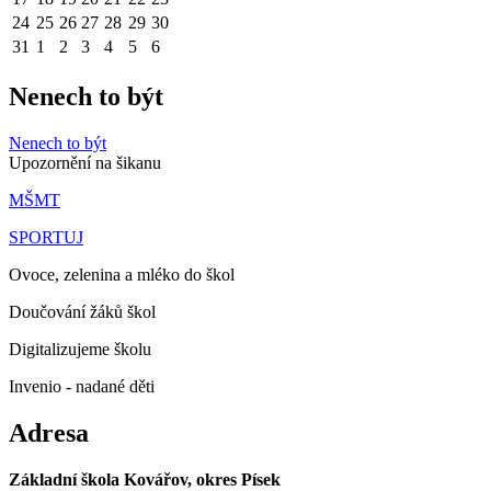
24
25
26
27
28
29
30
31
1
2
3
4
5
6
Nenech to být
Nenech to být
Upozornění na šikanu
MŠMT
SPORTUJ
Ovoce, zelenina a mléko do škol
Doučování žáků škol
Digitalizujeme školu
Invenio - nadané děti
Adresa
Základní škola Kovářov, okres Písek