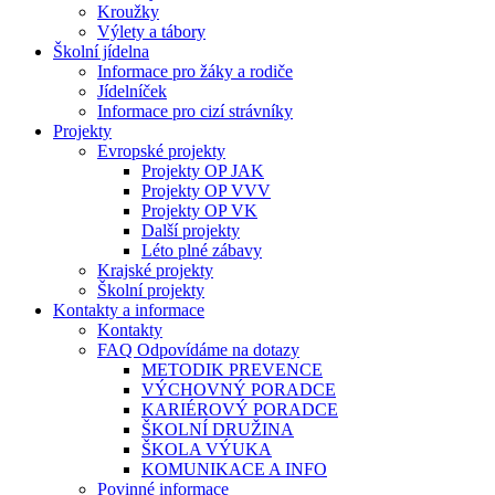
Kroužky
Výlety a tábory
Školní jídelna
Informace pro žáky a rodiče
Jídelníček
Informace pro cizí strávníky
Projekty
Evropské projekty
Projekty OP JAK
Projekty OP VVV
Projekty OP VK
Další projekty
Léto plné zábavy
Krajské projekty
Školní projekty
Kontakty a informace
Kontakty
FAQ Odpovídáme na dotazy
METODIK PREVENCE
VÝCHOVNÝ PORADCE
KARIÉROVÝ PORADCE
ŠKOLNÍ DRUŽINA
ŠKOLA VÝUKA
KOMUNIKACE A INFO
Povinné informace