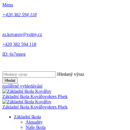
Menu
+420 382 594 118
zs.kovarov@volny.cz
+420 382 594 118
ID: 6s7mnrg
Hledaný výraz
Hledat
rozšířené vyhledávání
Základní škola Kovářov
okres Písek
Základní škola Kovářov
okres Písek
Základní škola
Aktuality
Naše škola