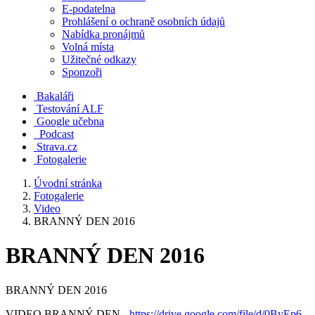
E-podatelna
Prohlášení o ochraně osobních údajů
Nabídka pronájmů
Volná místa
Užitečné odkazy
Sponzoři
Bakaláři
Testování ALF
Google učebna
Podcast
Strava.cz
Fotogalerie
Úvodní stránka
Fotogalerie
Video
BRANNÝ DEN 2016
BRANNÝ DEN 2016
BRANNÝ DEN 2016
VIDEO BRANNÝ DEN -
https://drive.google.com/file/d/0ByEp6-