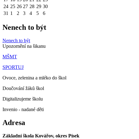
24
25
26
27
28
29
30
31
1
2
3
4
5
6
Nenech to být
Nenech to být
Upozornění na šikanu
MŠMT
SPORTUJ
Ovoce, zelenina a mléko do škol
Doučování žáků škol
Digitalizujeme školu
Invenio - nadané děti
Adresa
Základní škola Kovářov, okres Písek