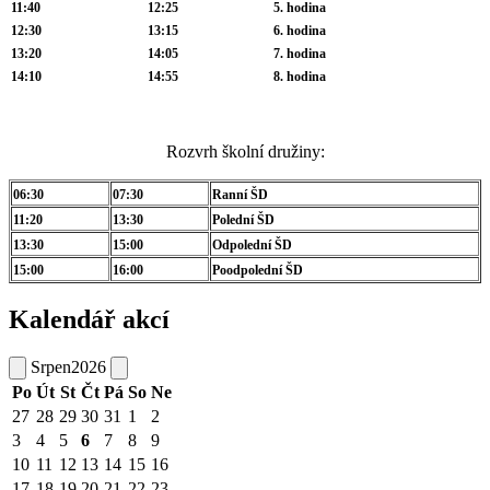
11:40
12:25
5. hodina
12:30
13:15
6. hodina
13:20
14:05
7. hodina
14:10
14:55
8. hodina
Rozvrh školní družiny:
06:30
07:30
Ranní ŠD
11:20
13:30
Polední ŠD
13:30
15:00
Odpolední ŠD
15:00
16:00
Poodpolední ŠD
Kalendář akcí
Srpen
2026
Po
Út
St
Čt
Pá
So
Ne
27
28
29
30
31
1
2
3
4
5
6
7
8
9
10
11
12
13
14
15
16
17
18
19
20
21
22
23