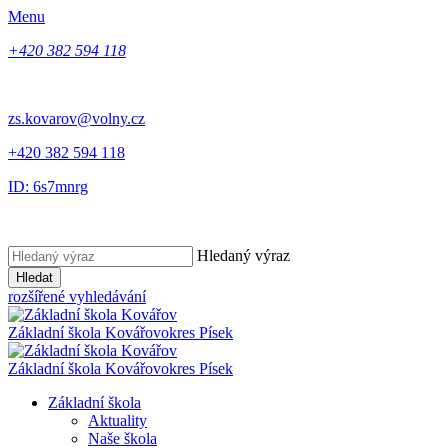
Menu
+420 382 594 118
zs.kovarov@volny.cz
+420 382 594 118
ID: 6s7mnrg
Hledaný výraz
Hledat
rozšířené vyhledávání
Základní škola Kovářov
okres Písek
Základní škola Kovářov
okres Písek
Základní škola
Aktuality
Naše škola