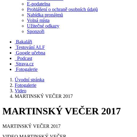
E-podatelna
Prohlášení o ochraně osobních údajů
Nabídka pronájmů
Volná místa
Užitečné odkazy
Sponzoři
Bakaláři
Testování ALF
Google učebna
Podcast
Strava.cz
Fotogalerie
Úvodní stránka
Fotogalerie
Video
MARTINSKÝ VEČER 2017
MARTINSKÝ VEČER 2017
MARTINSKÝ VEČER 2017
VIDEO MARTINSKÝ VEČER