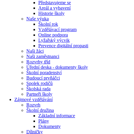
Představujeme se
Areál a vybavení
Historie školy
Naše výuka
Školní rok
Vzdělávací program
Online podpora
Lyžařský výcvik
Prevence digitální propasti
Naši žáci
Naši zaměstnanci
Rozvrhy tříd
Úřední deska - dokumenty školy
Školní poradenství
Budoucí prvňáčci
Spolek rodičů
Školská rada
Partneři školy
Zájmové vzdělávání
Rozvrh
Školní družina
Základní informace
Plány
Dokumenty
Dílničky