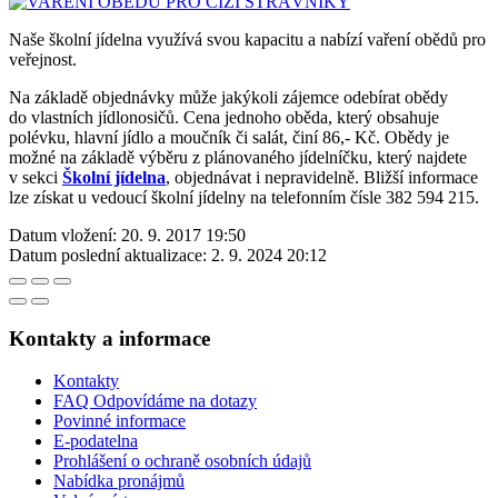
Naše školní jídelna využívá svou kapacitu a nabízí vaření obědů pro
veřejnost.
Na základě objednávky může jakýkoli zájemce odebírat obědy
do vlastních jídlonosičů. Cena jednoho oběda, který obsahuje
polévku, hlavní jídlo a moučník či salát, činí 86,- Kč. Obědy je
možné na základě výběru z plánovaného jídelníčku, který najdete
v sekci
Školní jídelna
, objednávat i nepravidelně. Bližší informace
lze získat u vedoucí školní jídelny na telefonním čísle 382 594 215.
Datum vložení:
20. 9. 2017 19:50
Datum poslední aktualizace:
2. 9. 2024 20:12
Kontakty a informace
Kontakty
FAQ Odpovídáme na dotazy
Povinné informace
E-podatelna
Prohlášení o ochraně osobních údajů
Nabídka pronájmů