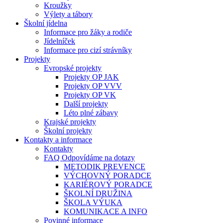
Kroužky
Výlety a tábory
Školní jídelna
Informace pro žáky a rodiče
Jídelníček
Informace pro cizí strávníky
Projekty
Evropské projekty
Projekty OP JAK
Projekty OP VVV
Projekty OP VK
Další projekty
Léto plné zábavy
Krajské projekty
Školní projekty
Kontakty a informace
Kontakty
FAQ Odpovídáme na dotazy
METODIK PREVENCE
VÝCHOVNÝ PORADCE
KARIÉROVÝ PORADCE
ŠKOLNÍ DRUŽINA
ŠKOLA VÝUKA
KOMUNIKACE A INFO
Povinné informace