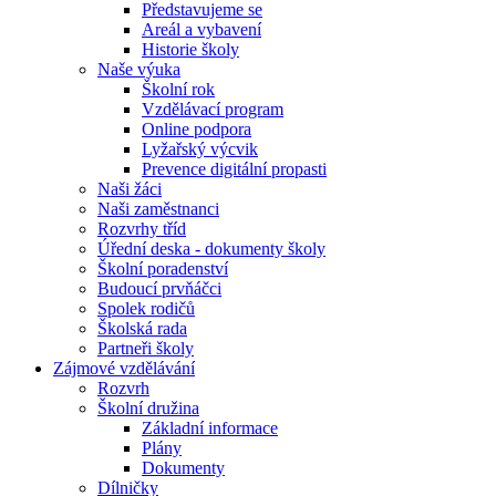
Představujeme se
Areál a vybavení
Historie školy
Naše výuka
Školní rok
Vzdělávací program
Online podpora
Lyžařský výcvik
Prevence digitální propasti
Naši žáci
Naši zaměstnanci
Rozvrhy tříd
Úřední deska - dokumenty školy
Školní poradenství
Budoucí prvňáčci
Spolek rodičů
Školská rada
Partneři školy
Zájmové vzdělávání
Rozvrh
Školní družina
Základní informace
Plány
Dokumenty
Dílničky