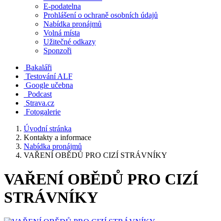
E-podatelna
Prohlášení o ochraně osobních údajů
Nabídka pronájmů
Volná místa
Užitečné odkazy
Sponzoři
Bakaláři
Testování ALF
Google učebna
Podcast
Strava.cz
Fotogalerie
Úvodní stránka
Kontakty a informace
Nabídka pronájmů
VAŘENÍ OBĚDŮ PRO CIZÍ STRÁVNÍKY
VAŘENÍ OBĚDŮ PRO CIZÍ
STRÁVNÍKY