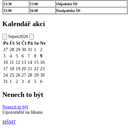
13:30
15:00
Odpolední ŠD
15:00
16:00
Poodpolední ŠD
Kalendář akcí
Srpen
2026
Po
Út
St
Čt
Pá
So
Ne
27
28
29
30
31
1
2
3
4
5
6
7
8
9
10
11
12
13
14
15
16
17
18
19
20
21
22
23
24
25
26
27
28
29
30
31
1
2
3
4
5
6
Nenech to být
Nenech to být
Upozornění na šikanu
MŠMT