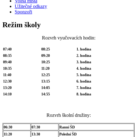
Volná místa
Užitečné odkazy
Sponzoři
Režim školy
Rozvrh vyučovacích hodin:
07:40
08:25
1. hodina
08:35
09:20
2. hodina
09:40
10:25
3. hodina
10:35
11:20
4. hodina
11:40
12:25
5. hodina
12:30
13:15
6. hodina
13:20
14:05
7. hodina
14:10
14:55
8. hodina
Rozvrh školní družiny:
06:30
07:30
Ranní ŠD
11:20
13:30
Polední ŠD