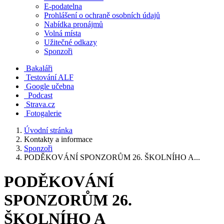
E-podatelna
Prohlášení o ochraně osobních údajů
Nabídka pronájmů
Volná místa
Užitečné odkazy
Sponzoři
Bakaláři
Testování ALF
Google učebna
Podcast
Strava.cz
Fotogalerie
Úvodní stránka
Kontakty a informace
Sponzoři
PODĚKOVÁNÍ SPONZORŮM 26. ŠKOLNÍHO A...
PODĚKOVÁNÍ
SPONZORŮM 26.
ŠKOLNÍHO A