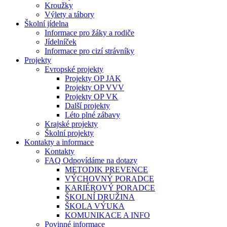
Kroužky
Výlety a tábory
Školní jídelna
Informace pro žáky a rodiče
Jídelníček
Informace pro cizí strávníky
Projekty
Evropské projekty
Projekty OP JAK
Projekty OP VVV
Projekty OP VK
Další projekty
Léto plné zábavy
Krajské projekty
Školní projekty
Kontakty a informace
Kontakty
FAQ Odpovídáme na dotazy
METODIK PREVENCE
VÝCHOVNÝ PORADCE
KARIÉROVÝ PORADCE
ŠKOLNÍ DRUŽINA
ŠKOLA VÝUKA
KOMUNIKACE A INFO
Povinné informace