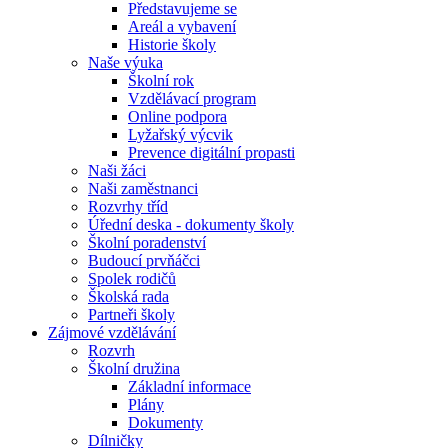
Představujeme se
Areál a vybavení
Historie školy
Naše výuka
Školní rok
Vzdělávací program
Online podpora
Lyžařský výcvik
Prevence digitální propasti
Naši žáci
Naši zaměstnanci
Rozvrhy tříd
Úřední deska - dokumenty školy
Školní poradenství
Budoucí prvňáčci
Spolek rodičů
Školská rada
Partneři školy
Zájmové vzdělávání
Rozvrh
Školní družina
Základní informace
Plány
Dokumenty
Dílničky