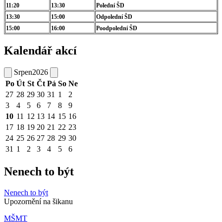
11:20
13:30
Polední ŠD
13:30
15:00
Odpolední ŠD
15:00
16:00
Poodpolední ŠD
Kalendář akcí
Srpen
2026
Po
Út
St
Čt
Pá
So
Ne
27
28
29
30
31
1
2
3
4
5
6
7
8
9
10
11
12
13
14
15
16
17
18
19
20
21
22
23
24
25
26
27
28
29
30
31
1
2
3
4
5
6
Nenech to být
Nenech to být
Upozornění na šikanu
MŠMT