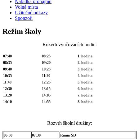
Nabídka pronájmů
Volná místa
Užitečné odkazy
Sponzoři
Režim školy
Rozvrh vyučovacích hodin:
07:40
08:25
1. hodina
08:35
09:20
2. hodina
09:40
10:25
3. hodina
10:35
11:20
4. hodina
11:40
12:25
5. hodina
12:30
13:15
6. hodina
13:20
14:05
7. hodina
14:10
14:55
8. hodina
Rozvrh školní družiny:
06:30
07:30
Ranní ŠD