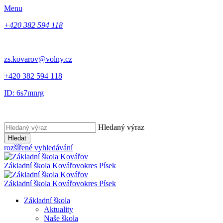
Menu
+420 382 594 118
zs.kovarov@volny.cz
+420 382 594 118
ID: 6s7mnrg
Hledaný výraz
Hledat
rozšířené vyhledávání
Základní škola Kovářov
okres Písek
Základní škola Kovářov
okres Písek
Základní škola
Aktuality
Naše škola