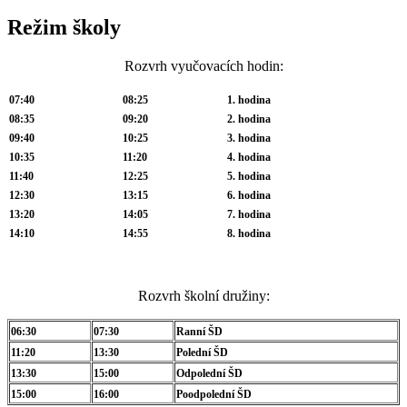
Režim školy
Rozvrh vyučovacích hodin:
07:40
08:25
1. hodina
08:35
09:20
2. hodina
09:40
10:25
3. hodina
10:35
11:20
4. hodina
11:40
12:25
5. hodina
12:30
13:15
6. hodina
13:20
14:05
7. hodina
14:10
14:55
8. hodina
Rozvrh školní družiny:
06:30
07:30
Ranní ŠD
11:20
13:30
Polední ŠD
13:30
15:00
Odpolední ŠD
15:00
16:00
Poodpolední ŠD