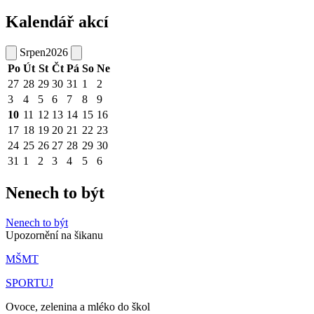
Kalendář akcí
Srpen
2026
Po
Út
St
Čt
Pá
So
Ne
27
28
29
30
31
1
2
3
4
5
6
7
8
9
10
11
12
13
14
15
16
17
18
19
20
21
22
23
24
25
26
27
28
29
30
31
1
2
3
4
5
6
Nenech to být
Nenech to být
Upozornění na šikanu
MŠMT
SPORTUJ
Ovoce, zelenina a mléko do škol