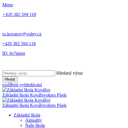
Menu
+420 382 594 118
zs.kovarov@volny.cz
+420 382 594 118
ID: 6s7mnrg
Hledaný výraz
Hledat
rozšířené vyhledávání
Základní škola Kovářov
okres Písek
Základní škola Kovářov
okres Písek
Základní škola
Aktuality
Naše škola