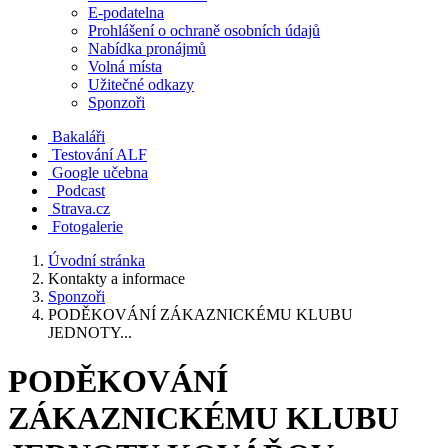
E-podatelna
Prohlášení o ochraně osobních údajů
Nabídka pronájmů
Volná místa
Užitečné odkazy
Sponzoři
Bakaláři
Testování ALF
Google učebna
Podcast
Strava.cz
Fotogalerie
Úvodní stránka
Kontakty a informace
Sponzoři
PODĚKOVÁNÍ ZÁKAZNICKÉMU KLUBU
JEDNOTY...
PODĚKOVÁNÍ
ZÁKAZNICKÉMU KLUBU