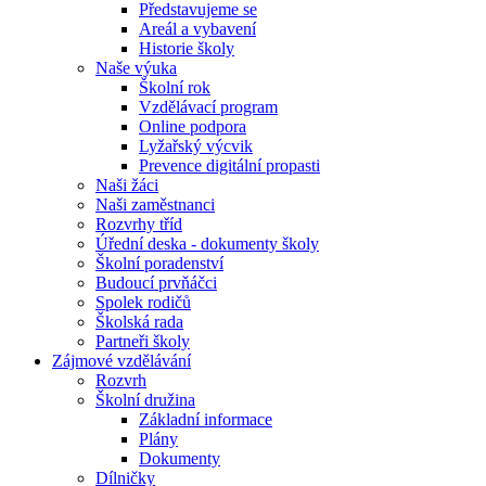
Představujeme se
Areál a vybavení
Historie školy
Naše výuka
Školní rok
Vzdělávací program
Online podpora
Lyžařský výcvik
Prevence digitální propasti
Naši žáci
Naši zaměstnanci
Rozvrhy tříd
Úřední deska - dokumenty školy
Školní poradenství
Budoucí prvňáčci
Spolek rodičů
Školská rada
Partneři školy
Zájmové vzdělávání
Rozvrh
Školní družina
Základní informace
Plány
Dokumenty
Dílničky