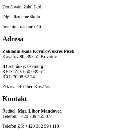
Doučování žáků škol
Digitalizujeme školu
Invenio - nadané děti
Adresa
Základní škola Kovářov, okres Písek
Kovářov 80, 398 55 Kovářov
ID schránky: 6s7mnrg
RED IZO: 650 039 611
IČO: 70 98 62 74
Zřizovatel: Obec Kovářov
Kontakt
Ředitel:
Mgr. Libor Mandovec
Telefon: +420 739 455 074
Telefon ZŠ: +420 382 594 118