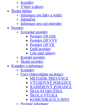
Kroužky
Výlety a tábory
Školní jídelna
Informace pro žáky a rodiče
Jídelníček
Informace pro cizí strávníky
Projekty
Evropské projekty
Projekty OP JAK
Projekty OP VVV
Projekty OP VK
Další projekty
Léto plné zábavy
Krajské projekty
Školní projekty
Kontakty a informace
Kontakty
FAQ Odpovídáme na dotazy
METODIK PREVENCE
VÝCHOVNÝ PORADCE
KARIÉROVÝ PORADCE
ŠKOLNÍ DRUŽINA
ŠKOLA VÝUKA
KOMUNIKACE A INFO
Povinné informace