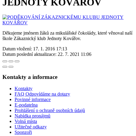
JEDNOTY KOVÁŘOV
Děkujeme jménem žáků za mikulášské čokolády, které věnoval naší
škole Zákaznický klub Jednoty Kovářov.
Datum vložení:
17. 1. 2016 17:13
Datum poslední aktualizace:
22. 7. 2021 11:06
Kontakty a informace
Kontakty
FAQ Odpovídáme na dotazy
Povinné informace
E-podatelna
Prohlášení o ochraně osobních údajů
Nabídka pronájmů
Volná místa
Užitečné odkazy
Sponzoři