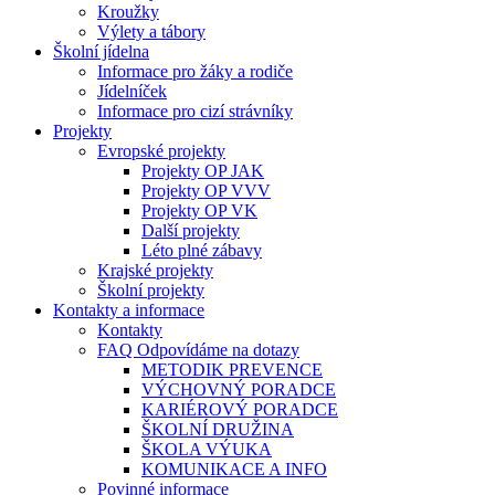
Kroužky
Výlety a tábory
Školní jídelna
Informace pro žáky a rodiče
Jídelníček
Informace pro cizí strávníky
Projekty
Evropské projekty
Projekty OP JAK
Projekty OP VVV
Projekty OP VK
Další projekty
Léto plné zábavy
Krajské projekty
Školní projekty
Kontakty a informace
Kontakty
FAQ Odpovídáme na dotazy
METODIK PREVENCE
VÝCHOVNÝ PORADCE
KARIÉROVÝ PORADCE
ŠKOLNÍ DRUŽINA
ŠKOLA VÝUKA
KOMUNIKACE A INFO
Povinné informace