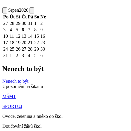
Srpen
2026
Po
Út
St
Čt
Pá
So
Ne
27
28
29
30
31
1
2
3
4
5
6
7
8
9
10
11
12
13
14
15
16
17
18
19
20
21
22
23
24
25
26
27
28
29
30
31
1
2
3
4
5
6
Nenech to být
Nenech to být
Upozornění na šikanu
MŠMT
SPORTUJ
Ovoce, zelenina a mléko do škol
Doučování žáků škol