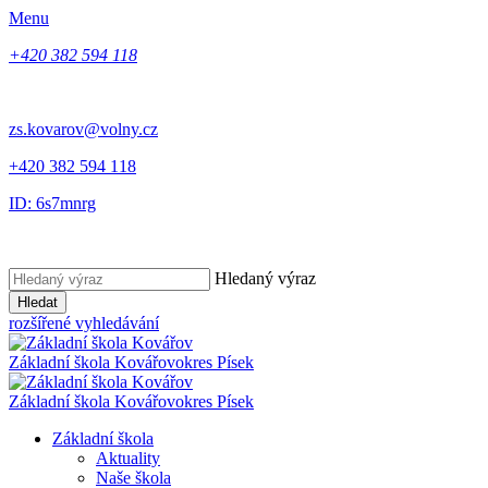
Menu
+420 382 594 118
zs.kovarov@volny.cz
+420 382 594 118
ID: 6s7mnrg
Hledaný výraz
Hledat
rozšířené vyhledávání
Základní škola Kovářov
okres Písek
Základní škola Kovářov
okres Písek
Základní škola
Aktuality
Naše škola