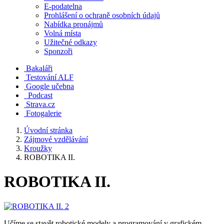
E-podatelna
Prohlášení o ochraně osobních údajů
Nabídka pronájmů
Volná místa
Užitečné odkazy
Sponzoři
Bakaláři
Testování ALF
Google učebna
Podcast
Strava.cz
Fotogalerie
Úvodní stránka
Zájmové vzdělávání
Kroužky
ROBOTIKA II.
ROBOTIKA II.
Učíme se stavět robotické modely a programování v grafickém