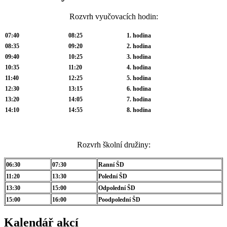
Rozvrh vyučovacích hodin:
07:40
08:25
1. hodina
08:35
09:20
2. hodina
09:40
10:25
3. hodina
10:35
11:20
4. hodina
11:40
12:25
5. hodina
12:30
13:15
6. hodina
13:20
14:05
7. hodina
14:10
14:55
8. hodina
Rozvrh školní družiny:
06:30
07:30
Ranní ŠD
11:20
13:30
Polední ŠD
13:30
15:00
Odpolední ŠD
15:00
16:00
Poodpolední ŠD
Kalendář akcí