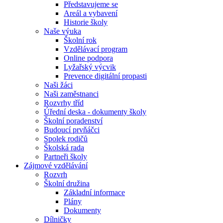
Představujeme se
Areál a vybavení
Historie školy
Naše výuka
Školní rok
Vzdělávací program
Online podpora
Lyžařský výcvik
Prevence digitální propasti
Naši žáci
Naši zaměstnanci
Rozvrhy tříd
Úřední deska - dokumenty školy
Školní poradenství
Budoucí prvňáčci
Spolek rodičů
Školská rada
Partneři školy
Zájmové vzdělávání
Rozvrh
Školní družina
Základní informace
Plány
Dokumenty
Dílničky