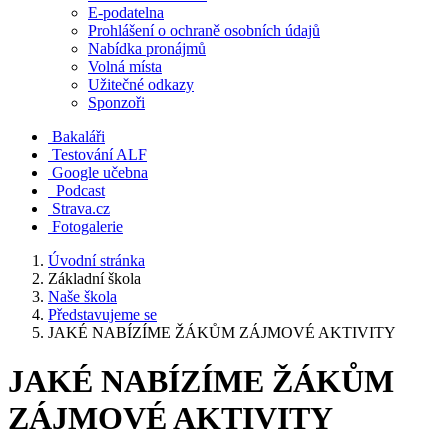
E-podatelna
Prohlášení o ochraně osobních údajů
Nabídka pronájmů
Volná místa
Užitečné odkazy
Sponzoři
Bakaláři
Testování ALF
Google učebna
Podcast
Strava.cz
Fotogalerie
Úvodní stránka
Základní škola
Naše škola
Představujeme se
JAKÉ NABÍZÍME ŽÁKŮM ZÁJMOVÉ AKTIVITY
JAKÉ NABÍZÍME ŽÁKŮM
ZÁJMOVÉ AKTIVITY