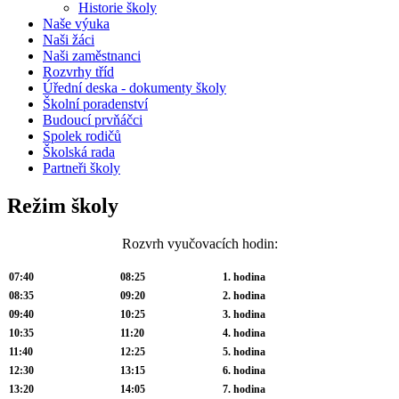
Historie školy
Naše výuka
Naši žáci
Naši zaměstnanci
Rozvrhy tříd
Úřední deska - dokumenty školy
Školní poradenství
Budoucí prvňáčci
Spolek rodičů
Školská rada
Partneři školy
Režim školy
Rozvrh vyučovacích hodin:
07:40
08:25
1. hodina
08:35
09:20
2. hodina
09:40
10:25
3. hodina
10:35
11:20
4. hodina
11:40
12:25
5. hodina
12:30
13:15
6. hodina
13:20
14:05
7. hodina