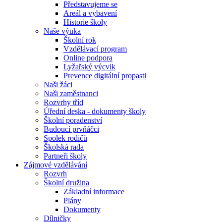
Představujeme se
Areál a vybavení
Historie školy
Naše výuka
Školní rok
Vzdělávací program
Online podpora
Lyžařský výcvik
Prevence digitální propasti
Naši žáci
Naši zaměstnanci
Rozvrhy tříd
Úřední deska - dokumenty školy
Školní poradenství
Budoucí prvňáčci
Spolek rodičů
Školská rada
Partneři školy
Zájmové vzdělávání
Rozvrh
Školní družina
Základní informace
Plány
Dokumenty
Dílničky