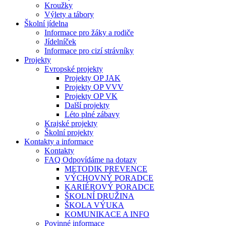
Kroužky
Výlety a tábory
Školní jídelna
Informace pro žáky a rodiče
Jídelníček
Informace pro cizí strávníky
Projekty
Evropské projekty
Projekty OP JAK
Projekty OP VVV
Projekty OP VK
Další projekty
Léto plné zábavy
Krajské projekty
Školní projekty
Kontakty a informace
Kontakty
FAQ Odpovídáme na dotazy
METODIK PREVENCE
VÝCHOVNÝ PORADCE
KARIÉROVÝ PORADCE
ŠKOLNÍ DRUŽINA
ŠKOLA VÝUKA
KOMUNIKACE A INFO
Povinné informace