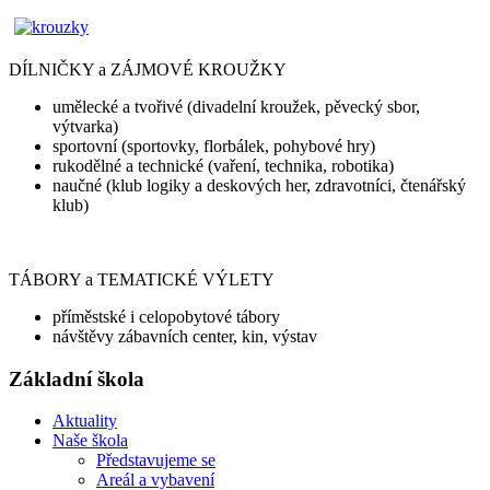
DÍLNIČKY a ZÁJMOVÉ KROUŽKY
umělecké a tvořivé (divadelní kroužek, pěvecký sbor,
výtvarka)
sportovní (sportovky, florbálek, pohybové hry)
rukodělné a technické (vaření, technika, robotika)
naučné (klub logiky a deskových her, zdravotníci, čtenářský
klub)
TÁBORY a TEMATICKÉ VÝLETY
příměstské i celopobytové tábory
návštěvy zábavních center, kin, výstav
Základní škola
Aktuality
Naše škola
Představujeme se
Areál a vybavení