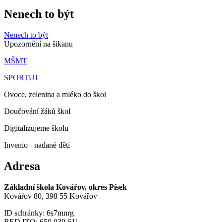
Nenech to být
Nenech to být
Upozornění na šikanu
MŠMT
SPORTUJ
Ovoce, zelenina a mléko do škol
Doučování žáků škol
Digitalizujeme školu
Invenio - nadané děti
Adresa
Základní škola Kovářov, okres Písek
Kovářov 80, 398 55 Kovářov
ID schránky: 6s7mnrg
RED IZO: 650 039 611