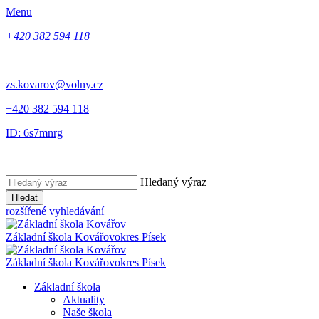
Menu
+420 382 594 118
zs.kovarov@volny.cz
+420 382 594 118
ID: 6s7mnrg
Hledaný výraz
Hledat
rozšířené vyhledávání
Základní škola Kovářov
okres Písek
Základní škola Kovářov
okres Písek
Základní škola
Aktuality
Naše škola