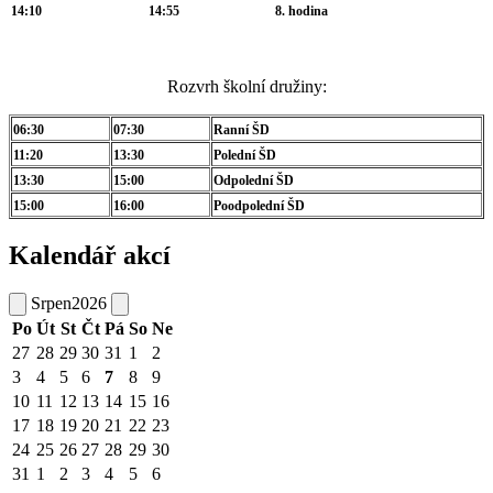
14:10
14:55
8. hodina
Rozvrh školní družiny:
06:30
07:30
Ranní ŠD
11:20
13:30
Polední ŠD
13:30
15:00
Odpolední ŠD
15:00
16:00
Poodpolední ŠD
Kalendář akcí
Srpen
2026
Po
Út
St
Čt
Pá
So
Ne
27
28
29
30
31
1
2
3
4
5
6
7
8
9
10
11
12
13
14
15
16
17
18
19
20
21
22
23
24
25
26
27
28
29
30
31
1
2
3
4
5
6