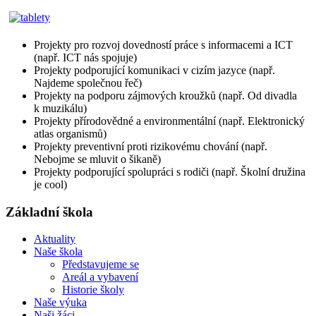
Projekty pro rozvoj dovedností práce s informacemi a ICT
(např. ICT nás spojuje)
Projekty podporující komunikaci v cizím jazyce (např.
Najdeme společnou řeč)
Projekty na podporu zájmových kroužků (např. Od divadla
k muzikálu)
Projekty přírodovědné a environmentální (např. Elektronický
atlas organismů)
Projekty preventivní proti rizikovému chování (např.
Nebojme se mluvit o šikaně)
Projekty podporující spolupráci s rodiči (např. Školní družina
je cool)
Základní škola
Aktuality
Naše škola
Představujeme se
Areál a vybavení
Historie školy
Naše výuka
Naši žáci