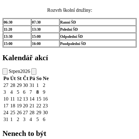
Rozvrh školní družiny:
06:30
07:30
Ranní ŠD
11:20
13:30
Polední ŠD
13:30
15:00
Odpolední ŠD
15:00
16:00
Poodpolední ŠD
Kalendář akcí
Srpen
2026
Po
Út
St
Čt
Pá
So
Ne
27
28
29
30
31
1
2
3
4
5
6
7
8
9
10
11
12
13
14
15
16
17
18
19
20
21
22
23
24
25
26
27
28
29
30
31
1
2
3
4
5
6
Nenech to být