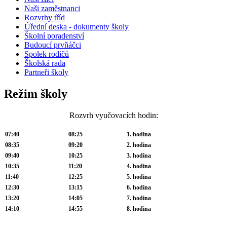
Naši zaměstnanci
Rozvrhy tříd
Úřední deska - dokumenty školy
Školní poradenství
Budoucí prvňáčci
Spolek rodičů
Školská rada
Partneři školy
Režim školy
Rozvrh vyučovacích hodin:
07:40
08:25
1. hodina
08:35
09:20
2. hodina
09:40
10:25
3. hodina
10:35
11:20
4. hodina
11:40
12:25
5. hodina
12:30
13:15
6. hodina
13:20
14:05
7. hodina
14:10
14:55
8. hodina