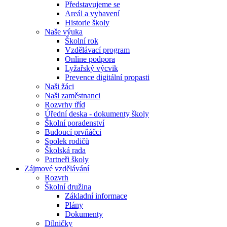
Představujeme se
Areál a vybavení
Historie školy
Naše výuka
Školní rok
Vzdělávací program
Online podpora
Lyžařský výcvik
Prevence digitální propasti
Naši žáci
Naši zaměstnanci
Rozvrhy tříd
Úřední deska - dokumenty školy
Školní poradenství
Budoucí prvňáčci
Spolek rodičů
Školská rada
Partneři školy
Zájmové vzdělávání
Rozvrh
Školní družina
Základní informace
Plány
Dokumenty
Dílničky