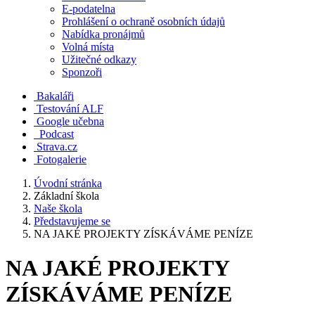
E-podatelna
Prohlášení o ochraně osobních údajů
Nabídka pronájmů
Volná místa
Užitečné odkazy
Sponzoři
Bakaláři
Testování ALF
Google učebna
Podcast
Strava.cz
Fotogalerie
Úvodní stránka
Základní škola
Naše škola
Představujeme se
NA JAKÉ PROJEKTY ZÍSKÁVÁME PENÍZE
NA JAKÉ PROJEKTY
ZÍSKÁVÁME PENÍZE