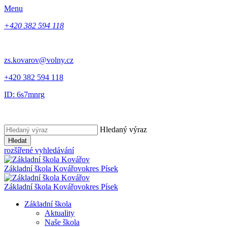
Menu
+420 382 594 118
zs.kovarov@volny.cz
+420 382 594 118
ID: 6s7mnrg
Hledaný výraz
Hledat
rozšířené vyhledávání
Základní škola Kovářov
okres Písek
Základní škola Kovářov
okres Písek
Základní škola
Aktuality
Naše škola