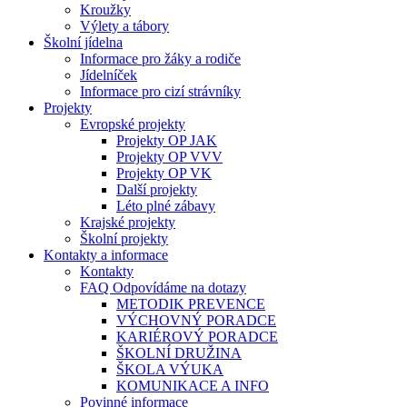
Kroužky
Výlety a tábory
Školní jídelna
Informace pro žáky a rodiče
Jídelníček
Informace pro cizí strávníky
Projekty
Evropské projekty
Projekty OP JAK
Projekty OP VVV
Projekty OP VK
Další projekty
Léto plné zábavy
Krajské projekty
Školní projekty
Kontakty a informace
Kontakty
FAQ Odpovídáme na dotazy
METODIK PREVENCE
VÝCHOVNÝ PORADCE
KARIÉROVÝ PORADCE
ŠKOLNÍ DRUŽINA
ŠKOLA VÝUKA
KOMUNIKACE A INFO
Povinné informace