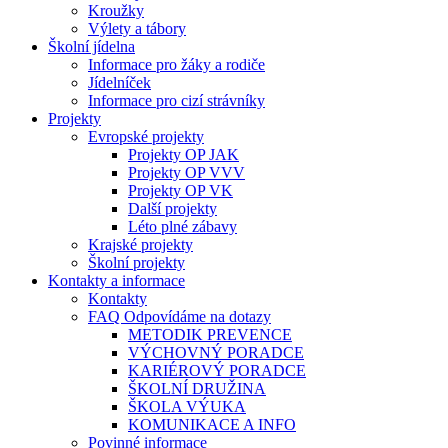
Kroužky
Výlety a tábory
Školní jídelna
Informace pro žáky a rodiče
Jídelníček
Informace pro cizí strávníky
Projekty
Evropské projekty
Projekty OP JAK
Projekty OP VVV
Projekty OP VK
Další projekty
Léto plné zábavy
Krajské projekty
Školní projekty
Kontakty a informace
Kontakty
FAQ Odpovídáme na dotazy
METODIK PREVENCE
VÝCHOVNÝ PORADCE
KARIÉROVÝ PORADCE
ŠKOLNÍ DRUŽINA
ŠKOLA VÝUKA
KOMUNIKACE A INFO
Povinné informace