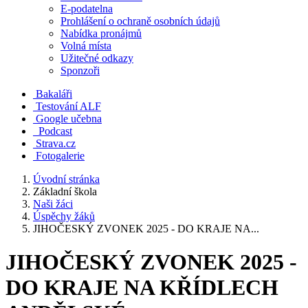
E-podatelna
Prohlášení o ochraně osobních údajů
Nabídka pronájmů
Volná místa
Užitečné odkazy
Sponzoři
Bakaláři
Testování ALF
Google učebna
Podcast
Strava.cz
Fotogalerie
Úvodní stránka
Základní škola
Naši žáci
Úspěchy žáků
JIHOČESKÝ ZVONEK 2025 - DO KRAJE NA...
JIHOČESKÝ ZVONEK 2025 -
DO KRAJE NA KŘÍDLECH