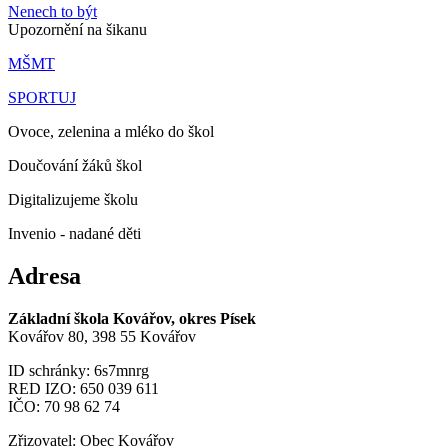
Nenech to být
Upozornění na šikanu
MŠMT
SPORTUJ
Ovoce, zelenina a mléko do škol
Doučování žáků škol
Digitalizujeme školu
Invenio - nadané děti
Adresa
Základní škola Kovářov, okres Písek
Kovářov 80, 398 55 Kovářov
ID schránky: 6s7mnrg
RED IZO: 650 039 611
IČO: 70 98 62 74
Zřizovatel: Obec Kovářov