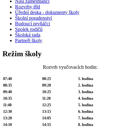
Naši zaměstnanci
Rozvrhy tříd
Úřední deska - dokumenty školy
Školní poradenství
Budoucí prvňáčci
Spolek rodičů
Školská rada
Partneři školy
Režim školy
Rozvrh vyučovacích hodin:
07:40
08:25
1. hodina
08:35
09:20
2. hodina
09:40
10:25
3. hodina
10:35
11:20
4. hodina
11:40
12:25
5. hodina
12:30
13:15
6. hodina
13:20
14:05
7. hodina
14:10
14:55
8. hodina