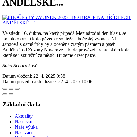
ANDĚLSKÉ...
Ve středu 16. dubna, na který připadá Mezinárodní den hlasu, se
konalo okresní kolo pěvecké soutěže Jihočeský zvonek. Nina
Jandová z osmé třídy byla oceněna zlatým pásmem a píseň
Andělská od Zuzany Navarové ji bude provázet i v krajském kole,
které se uskuteční za měsíc. Budeme držet palce!
Soňa Schorníková
Datum vložení:
22. 4. 2025 9:58
Datum poslední aktualizace:
22. 4. 2025 10:06
Základní škola
Aktuality
Naše škola
Naše výuka
Naši žáci