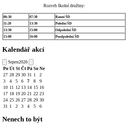
Rozvrh školní družiny:
06:30
07:30
Ranní ŠD
11:20
13:30
Polední ŠD
13:30
15:00
Odpolední ŠD
15:00
16:00
Poodpolední ŠD
Kalendář akcí
Srpen
2026
Po
Út
St
Čt
Pá
So
Ne
27
28
29
30
31
1
2
3
4
5
6
7
8
9
10
11
12
13
14
15
16
17
18
19
20
21
22
23
24
25
26
27
28
29
30
31
1
2
3
4
5
6
Nenech to být