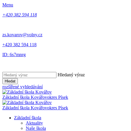
Menu
+420 382 594 118
zs.kovarov@volny.cz
+420 382 594 118
ID: 6s7mnrg
Hledaný výraz
Hledat
rozšířené vyhledávání
Základní škola Kovářov
okres Písek
Základní škola Kovářov
okres Písek
Základní škola
Aktuality
Naše škola