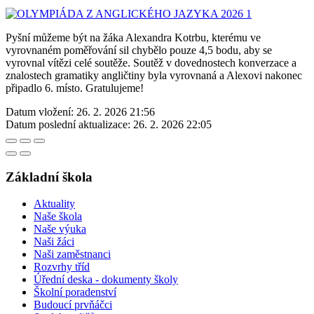
Pyšní můžeme být na žáka Alexandra Kotrbu, kterému ve
vyrovnaném poměřování sil chybělo pouze 4,5 bodu, aby se
vyrovnal vítězi celé soutěže. Soutěž v dovednostech konverzace a
znalostech gramatiky angličtiny byla vyrovnaná a Alexovi nakonec
připadlo 6. místo. Gratulujeme!
Datum vložení:
26. 2. 2026 21:56
Datum poslední aktualizace:
26. 2. 2026 22:05
Základní škola
Aktuality
Naše škola
Naše výuka
Naši žáci
Naši zaměstnanci
Rozvrhy tříd
Úřední deska - dokumenty školy
Školní poradenství
Budoucí prvňáčci