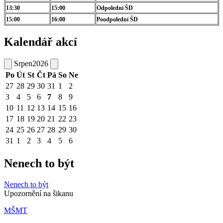
13:30
15:00
Odpolední ŠD
15:00
16:00
Poodpolední ŠD
Kalendář akcí
Srpen
2026
Po
Út
St
Čt
Pá
So
Ne
27
28
29
30
31
1
2
3
4
5
6
7
8
9
10
11
12
13
14
15
16
17
18
19
20
21
22
23
24
25
26
27
28
29
30
31
1
2
3
4
5
6
Nenech to být
Nenech to být
Upozornění na šikanu
MŠMT