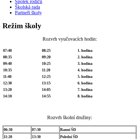
Spolek rodičů
Školská rada
Partneři školy
Režim školy
Rozvrh vyučovacích hodin:
07:40
08:25
1. hodina
08:35
09:20
2. hodina
09:40
10:25
3. hodina
10:35
11:20
4. hodina
11:40
12:25
5. hodina
12:30
13:15
6. hodina
13:20
14:05
7. hodina
14:10
14:55
8. hodina
Rozvrh školní družiny:
06:30
07:30
Ranní ŠD
11:20
13:30
Polední ŠD