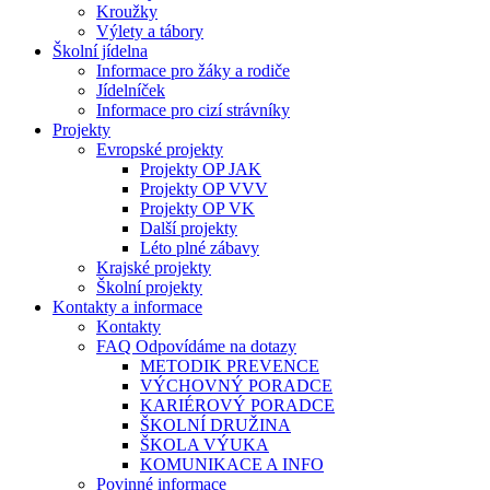
Kroužky
Výlety a tábory
Školní jídelna
Informace pro žáky a rodiče
Jídelníček
Informace pro cizí strávníky
Projekty
Evropské projekty
Projekty OP JAK
Projekty OP VVV
Projekty OP VK
Další projekty
Léto plné zábavy
Krajské projekty
Školní projekty
Kontakty a informace
Kontakty
FAQ Odpovídáme na dotazy
METODIK PREVENCE
VÝCHOVNÝ PORADCE
KARIÉROVÝ PORADCE
ŠKOLNÍ DRUŽINA
ŠKOLA VÝUKA
KOMUNIKACE A INFO
Povinné informace