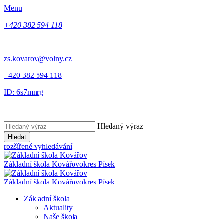
Menu
+420 382 594 118
zs.kovarov@volny.cz
+420 382 594 118
ID: 6s7mnrg
Hledaný výraz
Hledat
rozšířené vyhledávání
Základní škola Kovářov
okres Písek
Základní škola Kovářov
okres Písek
Základní škola
Aktuality
Naše škola