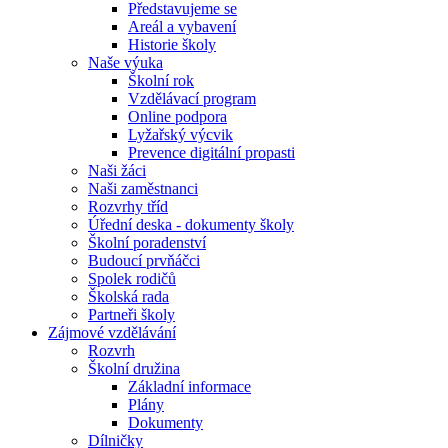
Představujeme se
Areál a vybavení
Historie školy
Naše výuka
Školní rok
Vzdělávací program
Online podpora
Lyžařský výcvik
Prevence digitální propasti
Naši žáci
Naši zaměstnanci
Rozvrhy tříd
Úřední deska - dokumenty školy
Školní poradenství
Budoucí prvňáčci
Spolek rodičů
Školská rada
Partneři školy
Zájmové vzdělávání
Rozvrh
Školní družina
Základní informace
Plány
Dokumenty
Dílničky