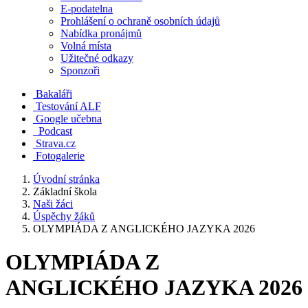
E-podatelna
Prohlášení o ochraně osobních údajů
Nabídka pronájmů
Volná místa
Užitečné odkazy
Sponzoři
Bakaláři
Testování ALF
Google učebna
Podcast
Strava.cz
Fotogalerie
Úvodní stránka
Základní škola
Naši žáci
Úspěchy žáků
OLYMPIÁDA Z ANGLICKÉHO JAZYKA 2026
OLYMPIÁDA Z
ANGLICKÉHO JAZYKA 2026