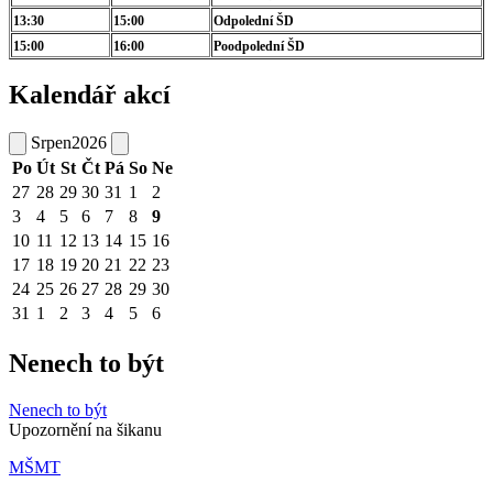
13:30
15:00
Odpolední ŠD
15:00
16:00
Poodpolední ŠD
Kalendář akcí
Srpen
2026
Po
Út
St
Čt
Pá
So
Ne
27
28
29
30
31
1
2
3
4
5
6
7
8
9
10
11
12
13
14
15
16
17
18
19
20
21
22
23
24
25
26
27
28
29
30
31
1
2
3
4
5
6
Nenech to být
Nenech to být
Upozornění na šikanu
MŠMT