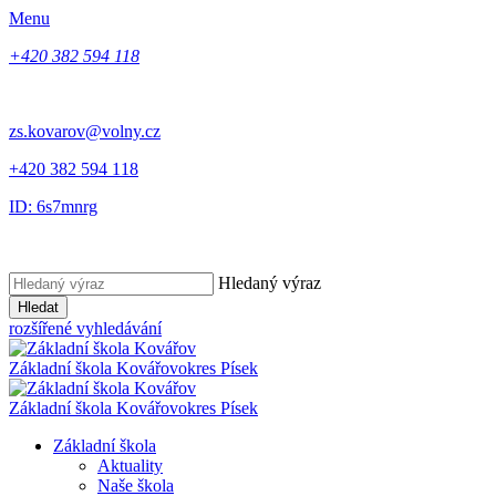
Menu
+420 382 594 118
zs.kovarov@volny.cz
+420 382 594 118
ID: 6s7mnrg
Hledaný výraz
Hledat
rozšířené vyhledávání
Základní škola Kovářov
okres Písek
Základní škola Kovářov
okres Písek
Základní škola
Aktuality
Naše škola