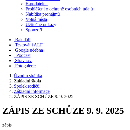
E-podatelna
Prohlášení o ochraně osobních údajů
Nabídka pronájmů
Volná místa
Užitečné odkazy
Sponzoři
Bakaláři
Testování ALF
Google učebna
Podcast
Strava.cz
Fotogalerie
Úvodní stránka
Základní škola
Spolek rodičů
Základní informace
ZÁPIS ZE SCHŮZE 9. 9. 2025
ZÁPIS ZE SCHŮZE 9. 9. 2025
zápis