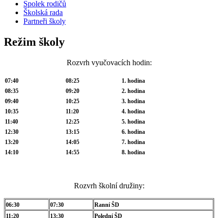
Spolek rodičů
Školská rada
Partneři školy
Režim školy
Rozvrh vyučovacích hodin:
07:40
08:25
1. hodina
08:35
09:20
2. hodina
09:40
10:25
3. hodina
10:35
11:20
4. hodina
11:40
12:25
5. hodina
12:30
13:15
6. hodina
13:20
14:05
7. hodina
14:10
14:55
8. hodina
Rozvrh školní družiny:
06:30
07:30
Ranní ŠD
11:20
13:30
Polední ŠD