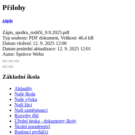
Přílohy
zápis
Zápis_spolku_rodičů_9.9.2025.pdf
Typ souboru: PDF dokument, Velikost: 46,4 kB
Datum vložení:
12. 9. 2025 12:00
Datum poslední aktualizace:
12. 9. 2025 12:01
Autor:
Správce Webu
Základní škola
Aktuality
Naše škola
Naše výuka
Naši žáci
Naši zaměstnanci
Rozvrhy tříd
Úřední deska - dokumenty školy
Školní poradenství
Budoucí prvňáčci