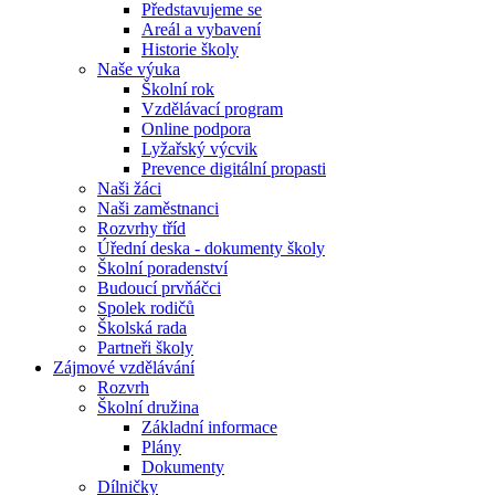
Představujeme se
Areál a vybavení
Historie školy
Naše výuka
Školní rok
Vzdělávací program
Online podpora
Lyžařský výcvik
Prevence digitální propasti
Naši žáci
Naši zaměstnanci
Rozvrhy tříd
Úřední deska - dokumenty školy
Školní poradenství
Budoucí prvňáčci
Spolek rodičů
Školská rada
Partneři školy
Zájmové vzdělávání
Rozvrh
Školní družina
Základní informace
Plány
Dokumenty
Dílničky