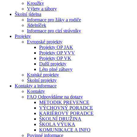
Kroužky
Výlety a tábory
Školní jídelna
Informace pro žáky a rodiče
Jídelníček
Informace pro cizí strávníky
Projekty
Evropské projekty
Projekty OP JAK
Projekty OP VVV
Projekty OP VK
Další projekty
Léto plné zábavy
Krajské projekty
Školní projekty
Kontakty a informace
Kontakty
FAQ Odpovídáme na dotazy
METODIK PREVENCE
VÝCHOVNÝ PORADCE
KARIÉROVÝ PORADCE
ŠKOLNÍ DRUŽINA
ŠKOLA VÝUKA
KOMUNIKACE A INFO
Povinné informace