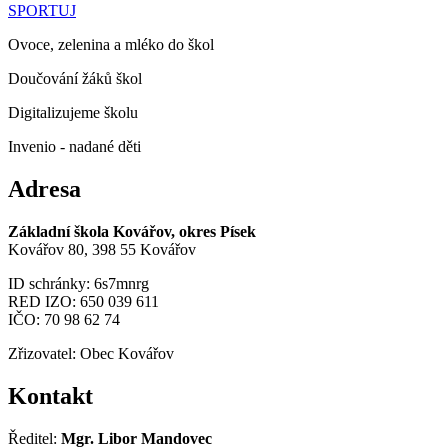
SPORTUJ
Ovoce, zelenina a mléko do škol
Doučování žáků škol
Digitalizujeme školu
Invenio - nadané děti
Adresa
Základní škola Kovářov, okres Písek
Kovářov 80, 398 55 Kovářov
ID schránky: 6s7mnrg
RED IZO: 650 039 611
IČO: 70 98 62 74
Zřizovatel: Obec Kovářov
Kontakt
Ředitel:
Mgr. Libor Mandovec