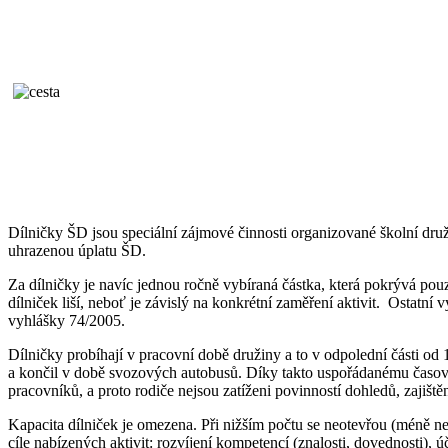
Dílničky ŠD jsou speciální zájmové činnosti organizované školní dru
uhrazenou úplatu ŠD.
Za dílničky je navíc jednou ročně vybíraná částka, která pokrývá pouz
dílniček liší, neboť je závislý na konkrétní zaměření aktivit. Ostatn
vyhlášky 74/2005.
Dílničky probíhají v pracovní době družiny a to v odpolední části od
a končil v době svozových autobusů. Díky takto uspořádanému časov
pracovníků, a proto rodiče nejsou zatíženi povinností dohledů, zajišt
Kapacita dílniček je omezena. Při nižším počtu se neotevřou (méně ne
cíle nabízených aktivit: rozvíjení kompetencí (znalosti, dovednosti), 