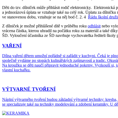
Děti do tzv. dílniček může přihlásit rodič elektronicky. Elektronická 
a jednorázová úplata se vztahuje také na celý rok. Úplatu za dílničk
ve stanovenou dobu, vztahuje se na něj bod č. 2. 4
Řádu školní druži
Z dílniček je možné přihlášené dítě v průběhu roku
odhlásit
nebo vylo
vrácena částka, kterou uhradil na počátku roku za materiál a také dí
ŠD. Vyloučení účastníka ze ŠD navrhuje vychovatelka řediteli škol
VAŘENÍ
Dílna vaření dětem umožní pořádně si zařádit v kuchyni. Čeká je pln
společně vydáme po stopách kulinářských zajímavostí a tradic. Okusím
Na kroužku se děti naučí připravit jednoduché pokrmy. Vyzkouší si, jak
vlastní kuchařku.
VÝTVARNÉ TVOŘENÍ
Náplní výtvarného tvoření budou základní výtvarné techniky: kresba, 
se specializuje také na techniky modelování a zdobení keramiky. U dětí