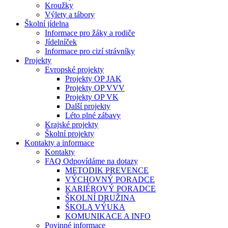
Kroužky
Výlety a tábory
Školní jídelna
Informace pro žáky a rodiče
Jídelníček
Informace pro cizí strávníky
Projekty
Evropské projekty
Projekty OP JAK
Projekty OP VVV
Projekty OP VK
Další projekty
Léto plné zábavy
Krajské projekty
Školní projekty
Kontakty a informace
Kontakty
FAQ Odpovídáme na dotazy
METODIK PREVENCE
VÝCHOVNÝ PORADCE
KARIÉROVÝ PORADCE
ŠKOLNÍ DRUŽINA
ŠKOLA VÝUKA
KOMUNIKACE A INFO
Povinné informace