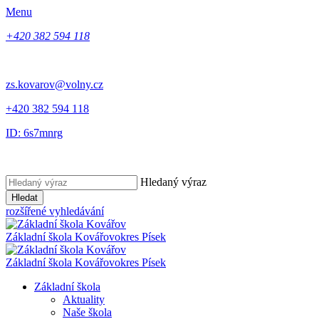
Menu
+420 382 594 118
zs.kovarov@volny.cz
+420 382 594 118
ID: 6s7mnrg
Hledaný výraz
Hledat
rozšířené vyhledávání
Základní škola Kovářov
okres Písek
Základní škola Kovářov
okres Písek
Základní škola
Aktuality
Naše škola