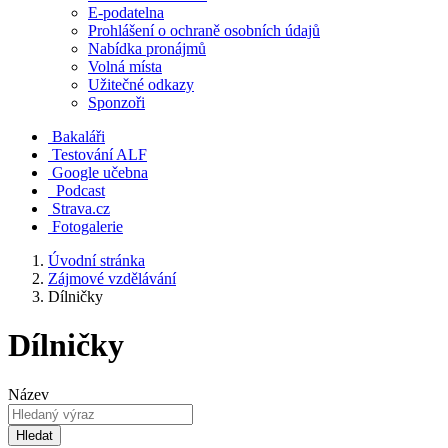
E-podatelna
Prohlášení o ochraně osobních údajů
Nabídka pronájmů
Volná místa
Užitečné odkazy
Sponzoři
Bakaláři
Testování ALF
Google učebna
Podcast
Strava.cz
Fotogalerie
Úvodní stránka
Zájmové vzdělávání
Dílničky
Dílničky
Název
Hledat