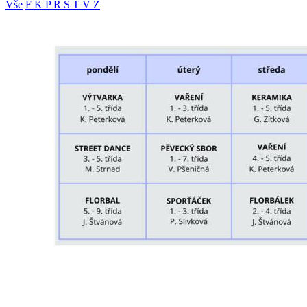
Vše
F
K
P
R
S
T
V
Z