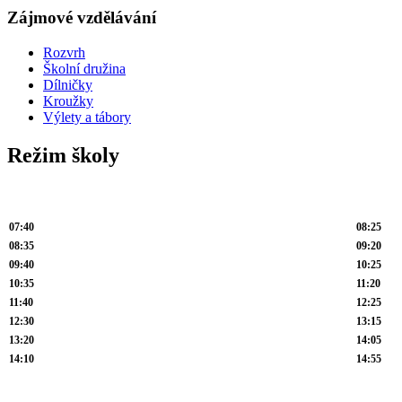
Zájmové vzdělávání
Rozvrh
Školní družina
Dílničky
Kroužky
Výlety a tábory
Režim školy
07:40
08:25
08:35
09:20
09:40
10:25
10:35
11:20
11:40
12:25
12:30
13:15
13:20
14:05
14:10
14:55