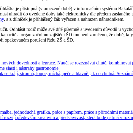
přihláška je přístupná (v omezené době) v informačním systému Bakaláři.
u musí uhradit do uvedené doby také elektronicky dle předem zaslaného 
ny
,
a z dílniček je přihlášený žák vyřazen a nahrazen náhradníkem.
učit. Odhlásit rodič může své dítě písemně s uvedením důvodů u vycho
ky kapacitě a organizačnímu zajištění ŠD mu není zaručeno, že době, kd
y při opakovaném porušení řádu ZŠ a ŠD.
o nových dovedností a legrace. Naučí se rozeznávat chutě, kombinovat p
e slasti i nástrahy gastronomie
 se krájí, strouhá, loupe, míchá, peče a hlavně jak co chutná. Seznámí s
malba, jednoduchá grafika, práce s papírem, práce s přírodními materiá
 rozvíjí především kreativitu a představivost, která bude patrná v rozm