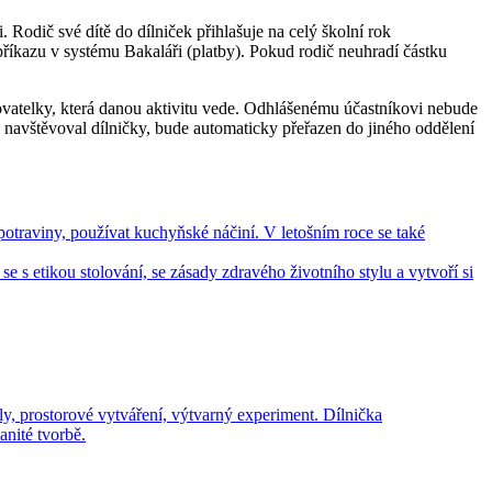
 Rodič své dítě do dílniček přihlašuje na celý školní rok
příkazu v systému Bakaláři (platby). Pokud rodič neuhradí částku
vatelky, která danou aktivitu vede. Odhlášenému účastníkovi nebude
y navštěvoval dílničky, bude automaticky přeřazen do jiného oddělení
otraviny, používat kuchyňské náčiní. V letošním roce se také
e s etikou stolování, se zásady zdravého životního stylu a vytvoří si
ly, prostorové vytváření, výtvarný experiment. Dílnička
anité tvorbě.