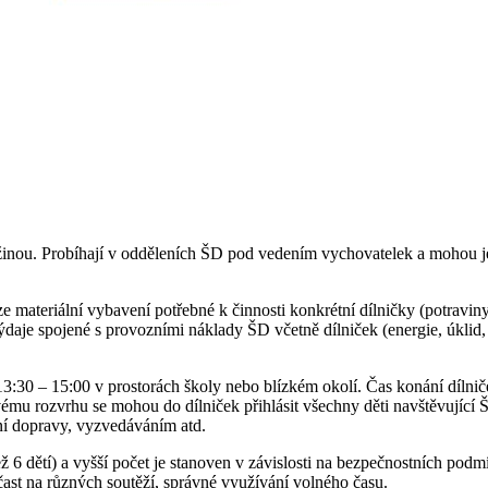
žinou. Probíhají v odděleních ŠD pod vedením vychovatelek a mohou je 
e materiální vybavení potřebné k činnosti konkrétní dílničky (potraviny
í výdaje spojené s provozními náklady ŠD včetně dílniček (energie, úkl
 13:30 – 15:00 v prostorách školy nebo blízkém okolí. Čas konání díln
ému rozvrhu se mohou do dílniček přihlásit všechny děti navštěvující
ění dopravy, vyzvedáváním atd.
ž 6 dětí) a vyšší počet je stanoven v závislosti na bezpečnostních podm
účast na různých soutěží, správné využívání volného času.