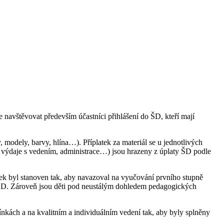
navštěvovat především účastníci přihlášení do ŠD, kteří mají
, modely, barvy, hlína…). Příplatek za materiál se u jednotlivých
id, výdaje s vedením, administrace…) jsou hrazeny z úplaty ŠD podle
iček byl stanoven tak, aby navazoval na vyučování prvního stupně
 ŠD. Zároveň jsou děti pod neustálým dohledem pedagogických
ínkách a na kvalitním a individuálním vedení tak, aby byly splněny