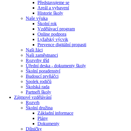
Představujeme se
Areál a vybavení
Historie školy
Naše výuka
Školní rok
Vzdělávací program
Online podpora
Lyžařský výcvik
Prevence digitální propasti
Naši žáci
Naši zaměstnanci
Rozvrhy tříd
Úřední deska - dokumenty školy
Školní poradenství
Budoucí prvňáčci
Spolek rodičů
Školská rada
Partneři školy
Zájmové vzdělávání
Rozvrh
Školní družina
Základní informace
Plány
Dokumenty
Dílničky