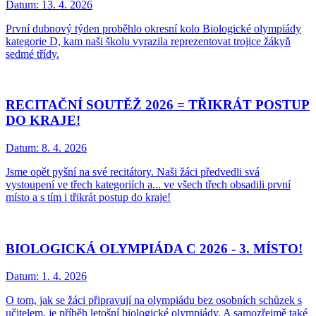
Datum:
13. 4. 2026
První dubnový týden proběhlo okresní kolo Biologické olympiády
kategorie D, kam naši školu vyrazila reprezentovat trojice žákyň
sedmé třídy.
RECITAČNÍ SOUTĚŽ 2026 = TŘIKRÁT POSTUP
DO KRAJE!
Datum:
8. 4. 2026
Jsme opět pyšní na své recitátory. Naši žáci předvedli svá
vystoupení ve třech kategoriích a... ve všech třech obsadili první
místo a s tím i třikrát postup do kraje!
BIOLOGICKÁ OLYMPIÁDA C 2026 - 3. MÍSTO!
Datum:
1. 4. 2026
O tom, jak se žáci připravují na olympiádu bez osobních schůzek s
učitelem, je příběh letošní biologické olympiády. A samozřejmě také