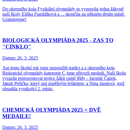
Do okresního kola Fyzikální olympiády se vypravila jedna žákyně
naší školy Eliška Fumfálková a ... skončila na pěkném třetím místě.
Gratulujeme!
BIOLOGICKÁ OLYMPIÁDA 2025 - ZAS TO
"CINKLO"
Datum:
26. 3. 2025
Ani tento školní rok jsme neporušili tradici a z okresního kola
Biologické olympiády kategorie C jsme přivezli medaili. Naši školu
vyrazila reprezentovat trojice žáků osmé třídy - Jaromír Čapek,
Jakub Pešička, který stal úspěšným řešitelem, a Nina Jandová, jenž
obsadila vynikající 2. místo.
CHEMICKÁ OLYMPIÁDA 2025 = DVĚ
MEDAILE!
Datum:
26. 3. 2025