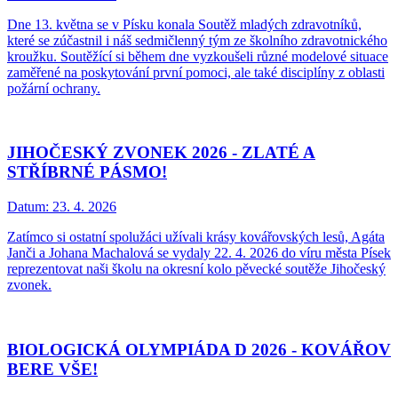
Dne 13. května se v Písku konala Soutěž mladých zdravotníků,
které se zúčastnil i náš sedmičlenný tým ze školního zdravotnického
kroužku. Soutěžící si během dne vyzkoušeli různé modelové situace
zaměřené na poskytování první pomoci, ale také disciplíny z oblasti
požární ochrany.
JIHOČESKÝ ZVONEK 2026 - ZLATÉ A
STŘÍBRNÉ PÁSMO!
Datum:
23. 4. 2026
Zatímco si ostatní spolužáci užívali krásy kovářovských lesů, Agáta
Janči a Johana Machalová se vydaly 22. 4. 2026 do víru města Písek
reprezentovat naši školu na okresní kolo pěvecké soutěže Jihočeský
zvonek.
BIOLOGICKÁ OLYMPIÁDA D 2026 - KOVÁŘOV
BERE VŠE!