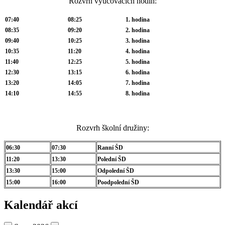
Rozvrh vyučovacích hodin:
07:40
08:25
1. hodina
08:35
09:20
2. hodina
09:40
10:25
3. hodina
10:35
11:20
4. hodina
11:40
12:25
5. hodina
12:30
13:15
6. hodina
13:20
14:05
7. hodina
14:10
14:55
8. hodina
Rozvrh školní družiny:
06:30
07:30
Ranní ŠD
11:20
13:30
Polední ŠD
13:30
15:00
Odpolední ŠD
15:00
16:00
Poodpolední ŠD
Kalendář akcí