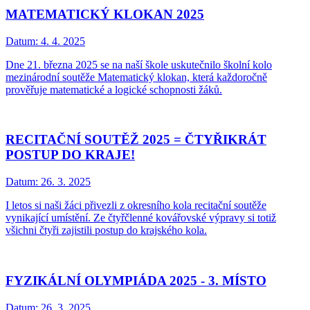
MATEMATICKÝ KLOKAN 2025
Datum:
4. 4. 2025
Dne 21. března 2025 se na naší škole uskutečnilo školní kolo
mezinárodní soutěže Matematický klokan, která každoročně
prověřuje matematické a logické schopnosti žáků.
RECITAČNÍ SOUTĚŽ 2025 = ČTYŘIKRÁT
POSTUP DO KRAJE!
Datum:
26. 3. 2025
I letos si naši žáci přivezli z okresního kola recitační soutěže
vynikající umístění. Ze čtyřčlenné kovářovské výpravy si totiž
všichni čtyři zajistili postup do krajského kola.
FYZIKÁLNÍ OLYMPIÁDA 2025 - 3. MÍSTO
Datum:
26. 3. 2025