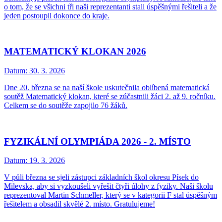
o tom, že se všichni tři naši reprezentanti stali úspěšnými řešiteli a že
jeden postoupil dokonce do kraje.
MATEMATICKÝ KLOKAN 2026
Datum:
30. 3. 2026
Dne 20. března se na naší škole uskutečnila oblíbená matematická
soutěž Matematický klokan, které se zúčastnili žáci 2. až 9. ročníku.
Celkem se do soutěže zapojilo 76 žáků.
FYZIKÁLNÍ OLYMPIÁDA 2026 - 2. MÍSTO
Datum:
19. 3. 2026
V půli března se sjeli zástupci základních škol okresu Písek do
Milevska, aby si vyzkoušeli vyřešit čtyři úlohy z fyziky. Naši školu
reprezentoval Martin Schmeller, který se v kategorii F stal úspěšným
řešitelem a obsadil skvělé 2. místo. Gratulujeme!