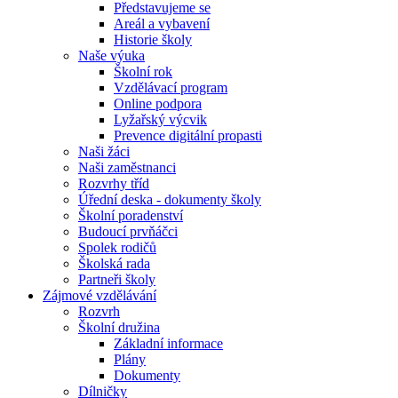
Představujeme se
Areál a vybavení
Historie školy
Naše výuka
Školní rok
Vzdělávací program
Online podpora
Lyžařský výcvik
Prevence digitální propasti
Naši žáci
Naši zaměstnanci
Rozvrhy tříd
Úřední deska - dokumenty školy
Školní poradenství
Budoucí prvňáčci
Spolek rodičů
Školská rada
Partneři školy
Zájmové vzdělávání
Rozvrh
Školní družina
Základní informace
Plány
Dokumenty
Dílničky