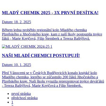
MLADÝ CHEMIK 2025 - 3X PRVNÍ DESÍTKA!
Datum:
18. 2. 2025
Během ledna proběhlo regionální kolo Mladého chemika
Plzeňského a Jihočeského kraje, kam z naší školy postoupila trojice
žáků - Marie Krejčová, Filip Štemberk a Tereza Baštýřová.
NAŠI MLADÍ CHEMICI POSTUPUJÍ!
Datum:
10. 1. 2025
Před Vánocemi se v Českých Budějovicích konalo krajské kolo
Mladého chemika, kterého se zúčastnilo 200 žáků Jihočeského a
Plzeňského kraje. Naši školu vyrazila reprezentovat trojice deváťáků
- Tereza Baštýřová, Marie Krejčová a Filip Štemberk.
první stránka
předchozí stránka
1