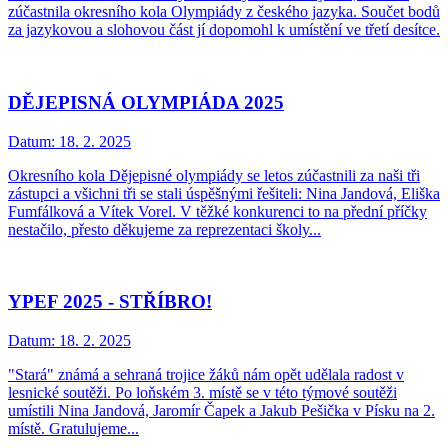
zúčastnila okresního kola Olympiády z českého jazyka. Součet bodů
za jazykovou a slohovou část jí dopomohl k umístění ve třetí desítce.
DĚJEPISNÁ OLYMPIÁDA 2025
Datum:
18. 2. 2025
Okresního kola Dějepisné olympiády se letos zúčastnili za naši tři
zástupci a všichni tři se stali úspěšnými řešiteli: Nina Jandová, Eliška
Fumfálková a Vítek Vorel. V těžké konkurenci to na přední příčky
nestačilo, přesto děkujeme za reprezentaci školy...
YPEF 2025 - STŘÍBRO!
Datum:
18. 2. 2025
"Stará" známá a sehraná trojice žáků nám opět udělala radost v
lesnické soutěži. Po loňském 3. místě se v této týmové soutěži
umístili Nina Jandová, Jaromír Čapek a Jakub Pešička v Písku na 2.
místě. Gratulujeme...