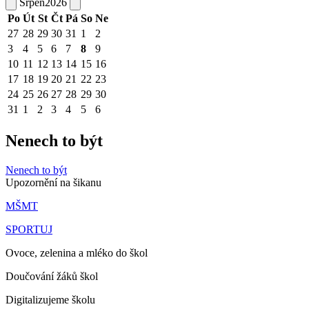
Srpen
2026
Po
Út
St
Čt
Pá
So
Ne
27
28
29
30
31
1
2
3
4
5
6
7
8
9
10
11
12
13
14
15
16
17
18
19
20
21
22
23
24
25
26
27
28
29
30
31
1
2
3
4
5
6
Nenech to být
Nenech to být
Upozornění na šikanu
MŠMT
SPORTUJ
Ovoce, zelenina a mléko do škol
Doučování žáků škol
Digitalizujeme školu