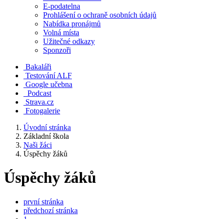
E-podatelna
Prohlášení o ochraně osobních údajů
Nabídka pronájmů
Volná místa
Užitečné odkazy
Sponzoři
Bakaláři
Testování ALF
Google učebna
Podcast
Strava.cz
Fotogalerie
Úvodní stránka
Základní škola
Naši žáci
Úspěchy žáků
Úspěchy žáků
první stránka
předchozí stránka