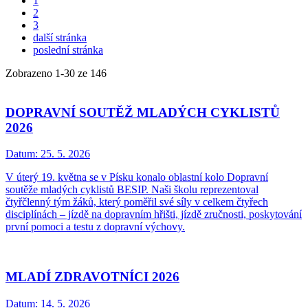
1
2
3
další stránka
poslední stránka
Zobrazeno
1
-
30
ze 146
DOPRAVNÍ SOUTĚŽ MLADÝCH CYKLISTŮ
2026
Datum:
25. 5. 2026
V úterý 19. května se v Písku konalo oblastní kolo Dopravní
soutěže mladých cyklistů BESIP. Naši školu reprezentoval
čtyřčlenný tým žáků, který poměřil své síly v celkem čtyřech
disciplínách – jízdě na dopravním hřišti, jízdě zručnosti, poskytování
první pomoci a testu z dopravní výchovy.
MLADÍ ZDRAVOTNÍCI 2026
Datum:
14. 5. 2026