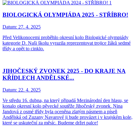
BIOLOGICKÁ OLYMPIÁDA 2025 - STŘÍBRO!
Datum:
27. 4. 2025
Před Velikonocemi proběhlo okresní kolo Biologické olympiády
kategorie D. Naši školu vyrazila reprezentovat trojice žáků sedmé
třídy a opět to cinklo.
JIHOČESKÝ ZVONEK 2025 - DO KRAJE NA
KŘÍDLECH ANDĚLSKÉ...
Datum:
22. 4. 2025
Ve středu 16. dubna, na který připadá Mezinárodní den hlasu, se
konalo okresní kolo pěvecké soutěže Jihočeský zvonek. Nina
Jandová z osmé třídy byla oceněna zlatým pásmem a píseň
Andělská od Zuzany Navarové ji bude provázet i v krajském kole,
které se uskuteční za měsíc. Budeme držet palce!