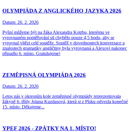
OLYMPIÁDA Z ANGLICKÉHO JAZYKA 2026
Datum:
26. 2. 2026
Pyšní můžeme být na žáka Alexandra Kotrbu, kterému ve
vyrovnaném poměřování sil chybělo pouze 4,5 bodu, aby se
vyrovnal vítězi celé soutěže. Soutěž v dovednostech konverzace a
znalostech gramatiky angličtiny byla vyrovnaná a Alexovi nakonec
připadlo 6. místo. Gratulujeme!
ZEMĚPISNÁ OLYMPIÁDA 2026
Datum:
26. 2. 2026
Letos nás v okresním kole zeměpisné olympiády reprezentovala
žákyně 6. třídy Jolana Kuzdasová, která si z Písku odvezla konečné
15. místo. Děkujeme...
YPEF 2026 - ZPÁTKY NA 1. MÍSTO!