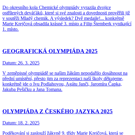
Do okresního kola Chemické olympiády vyrazila dvojice
ostřílených deváťáků, které si své znalosti a dovednosti prověřili již
v soutěži Mladý chemik. A výsledek? Dvě medaile!... konkrétně
Marie Krejčová obsadila krásné 3. místo a Filip Štemberk vynikající
1. místo.
GEOGRAFICKÁ OLYMPIÁDA 2025
Datum:
26. 3. 2025
V zeměpisné olympiádě se našim žákům nepodařilo dosáhnout na
přední umístění, přesto jim za reprezentaci naší školy děkujeme,
konkrétně jde o Ivu Podlahovou, Agátu Janči, Jaromíra Čapka,
Jakuba Pešičku a Jana Tomana.
OLYMPIÁDA Z ČESKÉHO JAZYKA 2025
Datum:
18. 2. 2025
Poděkování si zaslouží žákyně 9. třídy Marie Krejčová, která se