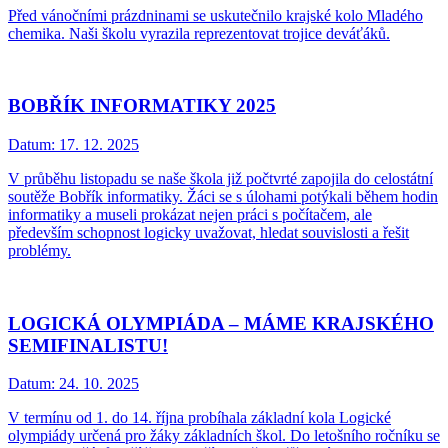
Před vánočními prázdninami se uskutečnilo krajské kolo Mladého
chemika. Naši školu vyrazila reprezentovat trojice deváťáků.
BOBŘÍK INFORMATIKY 2025
Datum:
17. 12. 2025
V průběhu listopadu se naše škola již počtvrté zapojila do celostátní
soutěže Bobřík informatiky. Žáci se s úlohami potýkali během hodin
informatiky a museli prokázat nejen práci s počítačem, ale
především schopnost logicky uvažovat, hledat souvislosti a řešit
problémy.
LOGICKÁ OLYMPIÁDA – MÁME KRAJSKÉHO
SEMIFINALISTU!
Datum:
24. 10. 2025
V termínu od 1. do 14. října probíhala základní kola Logické
olympiády určená pro žáky základních škol. Do letošního ročníku se