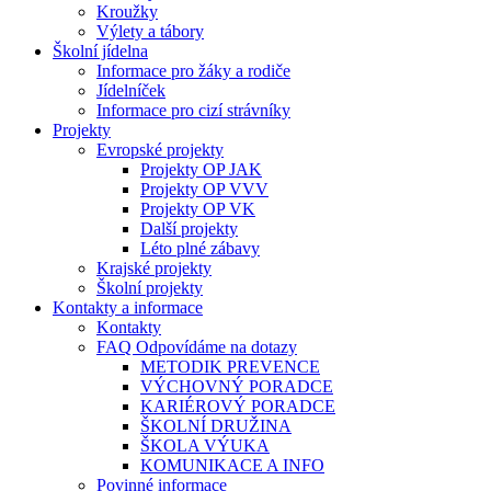
Kroužky
Výlety a tábory
Školní jídelna
Informace pro žáky a rodiče
Jídelníček
Informace pro cizí strávníky
Projekty
Evropské projekty
Projekty OP JAK
Projekty OP VVV
Projekty OP VK
Další projekty
Léto plné zábavy
Krajské projekty
Školní projekty
Kontakty a informace
Kontakty
FAQ Odpovídáme na dotazy
METODIK PREVENCE
VÝCHOVNÝ PORADCE
KARIÉROVÝ PORADCE
ŠKOLNÍ DRUŽINA
ŠKOLA VÝUKA
KOMUNIKACE A INFO
Povinné informace