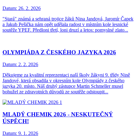
Datum:
26. 2. 2026
"Stará" známá a sehraná trojice žáků Nina Jandová, Jaromír Čapek
a Jakub Pešička nám opět udělala radost v místním kole lesnické
soutěže YPEF. Předloni třetí, loni druzí a letos: pomyslné zlato...
OLYMPIÁDA Z ČESKÉHO JAZYKA 2026
Datum:
2. 2. 2026
Děkujeme za kvalitní reprezentaci naší školy žákyni 9. třídy Nině
Jandové, která obsadila v okresním kole Olympiády z českého
jazyka 20. místo. Náš druhý zástupce Martin Schmeller musel
bohužel ze zdravotních důvodů ze soutěže odstoupit...
MLADÝ CHEMIK 2026 - NESKUTEČNÝ
ÚSPĚCH!
Datum:
9. 1. 2026