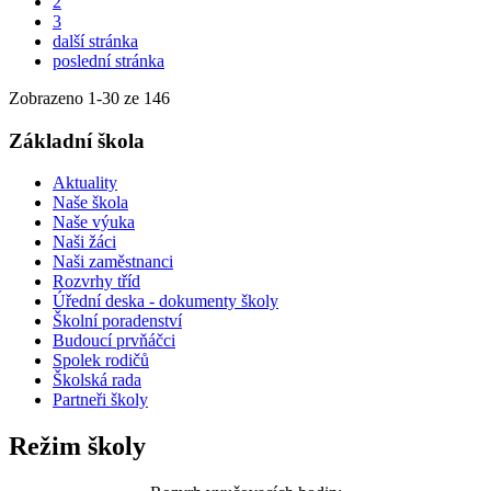
2
3
další stránka
poslední stránka
Zobrazeno
1
-
30
ze 146
Základní škola
Aktuality
Naše škola
Naše výuka
Naši žáci
Naši zaměstnanci
Rozvrhy tříd
Úřední deska - dokumenty školy
Školní poradenství
Budoucí prvňáčci
Spolek rodičů
Školská rada
Partneři školy
Režim školy