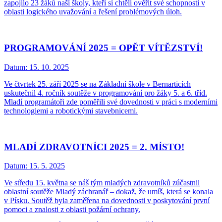
zapojilo 23 žáků naší školy, kteří si chtěli ověřit své schopnosti v
oblasti logického uvažování a řešení problémových úloh.
PROGRAMOVÁNÍ 2025 = OPĚT VÍTĚZSTVÍ!
Datum:
15. 10. 2025
Ve čtvrtek 25. září 2025 se na Základní škole v Bernarticích
uskutečnil 4. ročník soutěže v programování pro žáky 5. a 6. tříd.
Mladí programátoři zde poměřili své dovednosti v práci s moderními
technologiemi a robotickými stavebnicemi.
MLADÍ ZDRAVOTNÍCI 2025 = 2. MÍSTO!
Datum:
15. 5. 2025
Ve středu 15. května se náš tým mladých zdravotníků zúčastnil
oblastní soutěže Mladý záchranář – dokaž, že umíš, která se konala
v Písku. Soutěž byla zaměřena na dovednosti v poskytování první
pomoci a znalosti z oblasti požární ochrany.