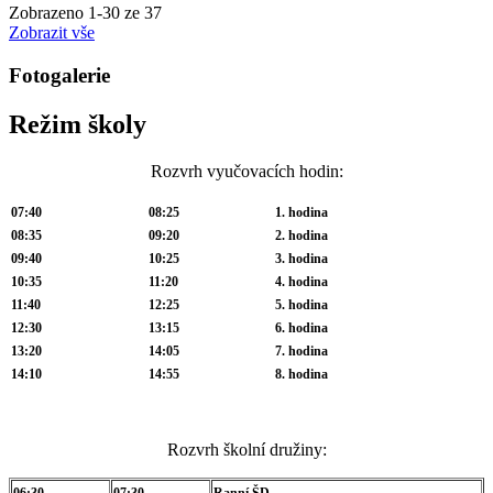
Zobrazeno
1
-
30
ze 37
Zobrazit vše
Fotogalerie
Režim školy
Rozvrh vyučovacích hodin:
07:40
08:25
1. hodina
08:35
09:20
2. hodina
09:40
10:25
3. hodina
10:35
11:20
4. hodina
11:40
12:25
5. hodina
12:30
13:15
6. hodina
13:20
14:05
7. hodina
14:10
14:55
8. hodina
Rozvrh školní družiny:
06:30
07:30
Ranní ŠD