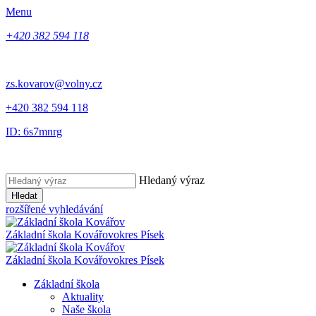
Menu
+420 382 594 118
zs.kovarov@volny.cz
+420 382 594 118
ID: 6s7mnrg
Hledaný výraz
Hledat
rozšířené vyhledávání
Základní škola Kovářov
okres Písek
Základní škola Kovářov
okres Písek
Základní škola
Aktuality
Naše škola