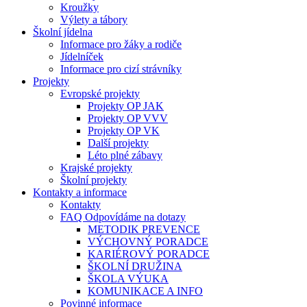
Kroužky
Výlety a tábory
Školní jídelna
Informace pro žáky a rodiče
Jídelníček
Informace pro cizí strávníky
Projekty
Evropské projekty
Projekty OP JAK
Projekty OP VVV
Projekty OP VK
Další projekty
Léto plné zábavy
Krajské projekty
Školní projekty
Kontakty a informace
Kontakty
FAQ Odpovídáme na dotazy
METODIK PREVENCE
VÝCHOVNÝ PORADCE
KARIÉROVÝ PORADCE
ŠKOLNÍ DRUŽINA
ŠKOLA VÝUKA
KOMUNIKACE A INFO
Povinné informace