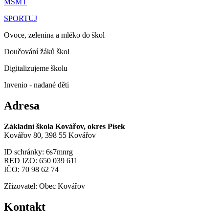
MŠMT
SPORTUJ
Ovoce, zelenina a mléko do škol
Doučování žáků škol
Digitalizujeme školu
Invenio - nadané děti
Adresa
Základní škola Kovářov, okres Písek
Kovářov 80, 398 55 Kovářov
ID schránky: 6s7mnrg
RED IZO: 650 039 611
IČO: 70 98 62 74
Zřizovatel: Obec Kovářov
Kontakt