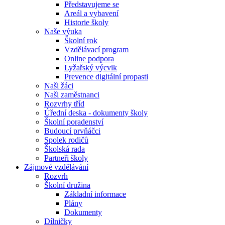
Představujeme se
Areál a vybavení
Historie školy
Naše výuka
Školní rok
Vzdělávací program
Online podpora
Lyžařský výcvik
Prevence digitální propasti
Naši žáci
Naši zaměstnanci
Rozvrhy tříd
Úřední deska - dokumenty školy
Školní poradenství
Budoucí prvňáčci
Spolek rodičů
Školská rada
Partneři školy
Zájmové vzdělávání
Rozvrh
Školní družina
Základní informace
Plány
Dokumenty
Dílničky