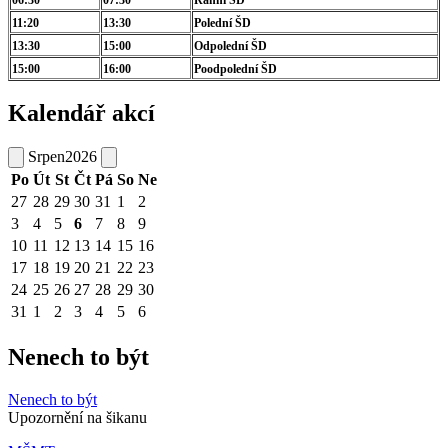
11:20
13:30
Polední ŠD
13:30
15:00
Odpolední ŠD
15:00
16:00
Poodpolední ŠD
Kalendář akcí
Srpen
2026
Po
Út
St
Čt
Pá
So
Ne
27
28
29
30
31
1
2
3
4
5
6
7
8
9
10
11
12
13
14
15
16
17
18
19
20
21
22
23
24
25
26
27
28
29
30
31
1
2
3
4
5
6
Nenech to být
Nenech to být
Upozornění na šikanu