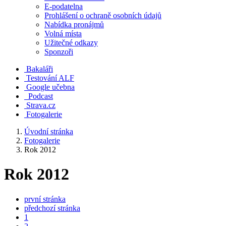
E-podatelna
Prohlášení o ochraně osobních údajů
Nabídka pronájmů
Volná místa
Užitečné odkazy
Sponzoři
Bakaláři
Testování ALF
Google učebna
Podcast
Strava.cz
Fotogalerie
Úvodní stránka
Fotogalerie
Rok 2012
Rok 2012
první stránka
předchozí stránka
1